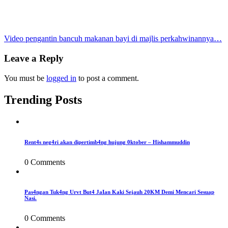
Post
Video pengantin bancuh makanan bayi di majlis perkahwinannya…
navigation
Leave a Reply
You must be
logged in
to post a comment.
Trending Posts
Rent4s neg4ri akan dipertimb4ng hujung 0ktober – Hishammuddin
0 Comments
Pas4ngan Tuk4ng Urvt But4 JaIan Kaki Sejauh 20KM Demi Mencari Sesuap
Nasi.
0 Comments