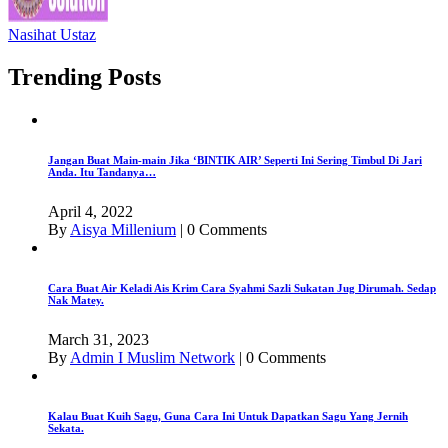
Nasihat Ustaz
Trending Posts
Jangan Buat Main-main Jika ‘BINTIK AIR’ Seperti Ini Sering Timbul Di Jari
Anda. Itu Tandanya…
April 4, 2022
By
Aisya Millenium
|
0 Comments
Cara Buat Air Keladi Ais Krim Cara Syahmi Sazli Sukatan Jug Dirumah. Sedap
Nak Matey.
March 31, 2023
By
Admin I Muslim Network
|
0 Comments
Kalau Buat Kuih Sagu, Guna Cara Ini Untuk Dapatkan Sagu Yang Jernih
Sekata.