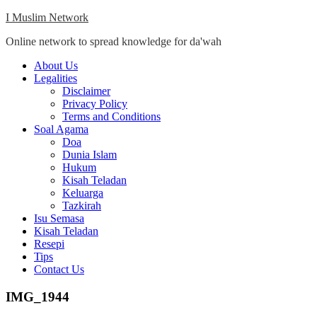
Skip
I Muslim Network
to
Online network to spread knowledge for da'wah
content
Close
About Us
Menu
Legalities
Disclaimer
Privacy Policy
Terms and Conditions
Soal Agama
Doa
Dunia Islam
Hukum
Kisah Teladan
Keluarga
Tazkirah
Isu Semasa
Kisah Teladan
Resepi
Tips
Contact Us
IMG_1944