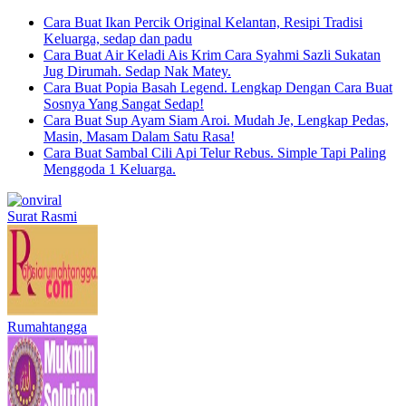
Cara Buat Ikan Percik Original Kelantan, Resipi Tradisi
Keluarga, sedap dan padu
Cara Buat Air Keladi Ais Krim Cara Syahmi Sazli Sukatan
Jug Dirumah. Sedap Nak Matey.
Cara Buat Popia Basah Legend. Lengkap Dengan Cara Buat
Sosnya Yang Sangat Sedap!
Cara Buat Sup Ayam Siam Aroi. Mudah Je, Lengkap Pedas,
Masin, Masam Dalam Satu Rasa!
Cara Buat Sambal Cili Api Telur Rebus. Simple Tapi Paling
Menggoda 1 Keluarga.
Surat Rasmi
Rumahtangga