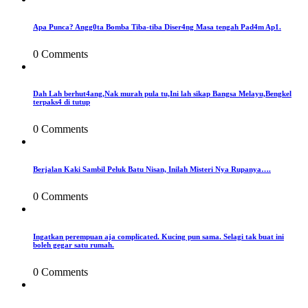
Apa Punca? Angg0ta Bomba Tiba-tiba Diser4ng Masa tengah Pad4m Ap1.
0 Comments
Dah Lah berhut4ang,Nak murah pula tu,Ini lah sikap Bangsa Melayu,Bengkel
terpaks4 di tutup
0 Comments
Berjalan Kaki Sambil Peluk Batu Nisan, Inilah Misteri Nya Rupanya….
0 Comments
Ingatkan perempuan aja complicated. Kucing pun sama. Selagi tak buat ini
boleh gegar satu rumah.
0 Comments