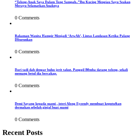
“Tolong,Anak Saya Dalam Tong Sampah..”Ibu Kucing Mengiau Sayu Seakan
Merayu Selamatkan Anaknya
0 Comments
Rakaman Wanita Hampir Menjadi ‘ArwAh’, Lintas Landasan Ketika Palang
DIturunkan
0 Comments
Dari tadi dah dengar bulus jerit takut. Panggil B0mba datang tolong, sekali
memang betul dia bercakap.
0 Comments
Demi Sayang kepada suami , isteri Along Eyzendy membuat keputu&an
dermakan sebelah ginjal buat suami
0 Comments
Recent Posts