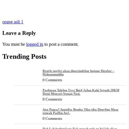
Post
orang asli 1
navigation
Leave a Reply
You must be
logged in
to post a comment.
Trending Posts
Rent4s neg4ri akan dipertimb4ng hujung 0ktober –
Hishammuddin
0 Comments
Pas4ngan Tuk4ng Urvt But4 JaIan Kaki Sejauh 20KM
Demi Mencari Sesuap Nasi.
0 Comments
Apa Punca? Angg0ta Bomba Tiba-tiba Diser4ng Masa
tengah Pad4m Ap1.
0 Comments
Dah Lah berhut4ang,Nak murah pula tu,Ini lah sikap