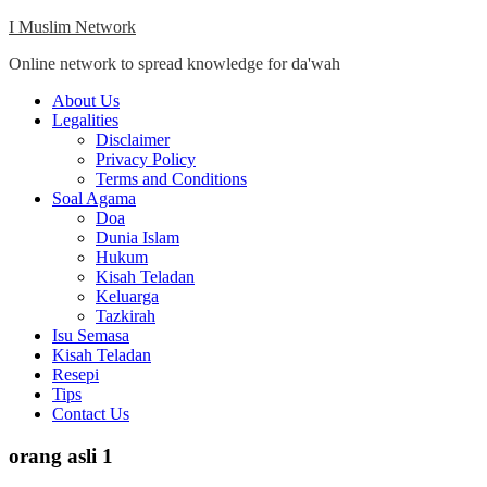
Skip
I Muslim Network
to
Online network to spread knowledge for da'wah
content
Close
About Us
Menu
Legalities
Disclaimer
Privacy Policy
Terms and Conditions
Soal Agama
Doa
Dunia Islam
Hukum
Kisah Teladan
Keluarga
Tazkirah
Isu Semasa
Kisah Teladan
Resepi
Tips
Contact Us
orang asli 1