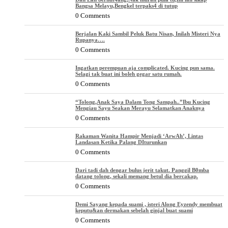
Bangsa Melayu,Bengkel terpaks4 di tutup
0 Comments
Berjalan Kaki Sambil Peluk Batu Nisan, Inilah Misteri Nya
Rupanya….
0 Comments
Ingatkan perempuan aja complicated. Kucing pun sama.
Selagi tak buat ini boleh gegar satu rumah.
0 Comments
“Tolong,Anak Saya Dalam Tong Sampah..”Ibu Kucing
Mengiau Sayu Seakan Merayu Selamatkan Anaknya
0 Comments
Rakaman Wanita Hampir Menjadi ‘ArwAh’, Lintas
Landasan Ketika Palang DIturunkan
0 Comments
Dari tadi dah dengar bulus jerit takut. Panggil B0mba
datang tolong, sekali memang betul dia bercakap.
0 Comments
Demi Sayang kepada suami , isteri Along Eyzendy membuat
keputu&an dermakan sebelah ginjal buat suami
0 Comments