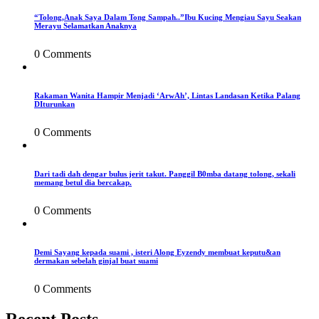
“Tolong,Anak Saya Dalam Tong Sampah..”Ibu Kucing Mengiau Sayu Seakan
Merayu Selamatkan Anaknya
0 Comments
Rakaman Wanita Hampir Menjadi ‘ArwAh’, Lintas Landasan Ketika Palang
DIturunkan
0 Comments
Dari tadi dah dengar bulus jerit takut. Panggil B0mba datang tolong, sekali
memang betul dia bercakap.
0 Comments
Demi Sayang kepada suami , isteri Along Eyzendy membuat keputu&an
dermakan sebelah ginjal buat suami
0 Comments
Recent Posts