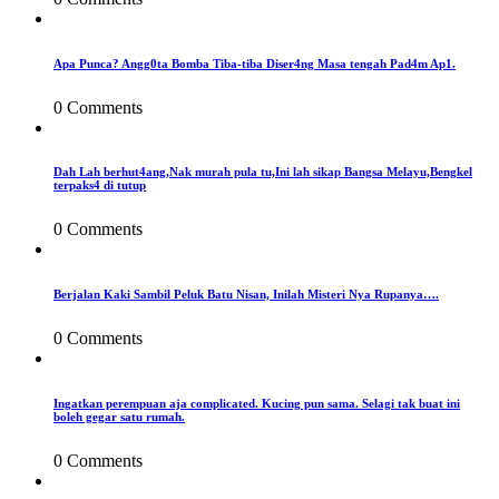
Apa Punca? Angg0ta Bomba Tiba-tiba Diser4ng Masa tengah Pad4m Ap1.
0 Comments
Dah Lah berhut4ang,Nak murah pula tu,Ini lah sikap Bangsa Melayu,Bengkel
terpaks4 di tutup
0 Comments
Berjalan Kaki Sambil Peluk Batu Nisan, Inilah Misteri Nya Rupanya….
0 Comments
Ingatkan perempuan aja complicated. Kucing pun sama. Selagi tak buat ini
boleh gegar satu rumah.
0 Comments