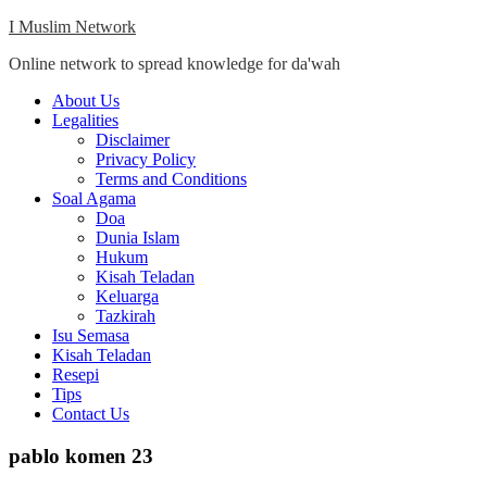
Skip
I Muslim Network
to
Online network to spread knowledge for da'wah
content
Close
About Us
Menu
Legalities
Disclaimer
Privacy Policy
Terms and Conditions
Soal Agama
Doa
Dunia Islam
Hukum
Kisah Teladan
Keluarga
Tazkirah
Isu Semasa
Kisah Teladan
Resepi
Tips
Contact Us
pablo komen 23