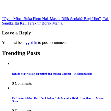
Post
“Oyen Minta Buka Pintu Nak Masuk Bilik Seolah2 Bagi Hint”, Tak
Sangka Itu Kali Terakhir Borak Manja.
navigation
Leave a Reply
You must be
logged in
to post a comment.
Trending Posts
Rent4s neg4ri akan dipertimb4ng hujung 0ktober – Hishammuddin
0 Comments
Pas4ngan Tuk4ng Urvt But4 JaIan Kaki Sejauh 20KM Demi Mencari Sesuap
Nasi.
0 Comments