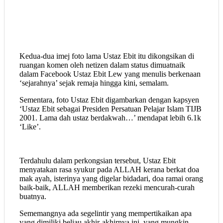
Kedua-dua imej foto lama Ustaz Ebit itu dikongsikan di
ruangan komen oleh netizen dalam status dimuatnaik
dalam Facebook Ustaz Ebit Lew yang menulis berkenaan
‘sejarahnya’ sejak remaja hingga kini, semalam.
Sementara, foto Ustaz Ebit digambarkan dengan kapsyen
‘Ustaz Ebit sebagai Presiden Persatuan Pelajar Islam TIJB
2001. Lama dah ustaz berdakwah…’ mendapat lebih 6.1k
‘Like’.
Terdahulu dalam perkongsian tersebut, Ustaz Ebit
menyatakan rasa syukur pada ALLAH kerana berkat doa
mak ayah, isterinya yang digelar bidadari, doa ramai orang
baik-baik, ALLAH memberikan rezeki mencurah-curah
buatnya.
Sememangnya ada segelintir yang mempertikaikan apa
yang dimiliki beliau akhir-akhirnya ini, yang mungkin