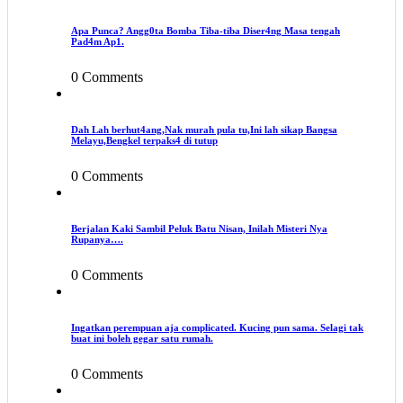
Apa Punca? Angg0ta Bomba Tiba-tiba Diser4ng Masa tengah
Pad4m Ap1.
0 Comments
Dah Lah berhut4ang,Nak murah pula tu,Ini lah sikap Bangsa
Melayu,Bengkel terpaks4 di tutup
0 Comments
Berjalan Kaki Sambil Peluk Batu Nisan, Inilah Misteri Nya
Rupanya….
0 Comments
Ingatkan perempuan aja complicated. Kucing pun sama. Selagi tak
buat ini boleh gegar satu rumah.
0 Comments