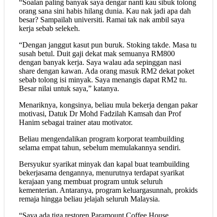
“Soalan paling banyak saya dengar nanti kau sibuk tolong
orang sana sini habis hilang dunia. Kau nak jadi apa dah
besar? Sampailah universiti. Ramai tak nak ambil saya
kerja sebab selekeh.
“Dengan janggut kasut pun buruk. Stoking takde. Masa tu
susah betul. Duit gaji dekat mak semuanya RM800
dengan banyak kerja. Saya walau ada sepinggan nasi
share dengan kawan. Ada orang masuk RM2 dekat poket
sebab tolong isi minyak. Saya menangis dapat RM2 tu.
Besar nilai untuk saya,” katanya.
Menariknya, kongsinya, beliau mula bekerja dengan pakar
motivasi, Datuk Dr Mohd Fadzilah Kamsah dan Prof
Hanim sebagai trainer atau motivator.
Beliau mengendalikan program korporat teambuilding
selama empat tahun, sebelum memulakannya sendiri.
Bersyukur syarikat minyak dan kapal buat teambuilding
bekerjasama dengannya, menurutnya terdapat syarikat
kerajaan yang membuat program untuk seluruh
kementerian. Antaranya, program keluargasunnah, prokids
remaja hingga beliau jelajah seluruh Malaysia.
“Saya ada tiga restoren Paramount Coffee House.