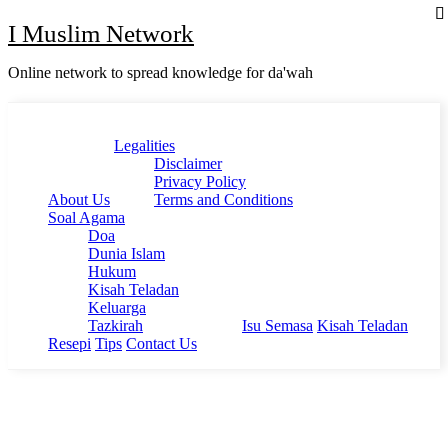
Skip
I Muslim Network
to
content
Online network to spread knowledge for da'wah
Close
Legalities
Menu
Disclaimer
Privacy Policy
About Us
Terms and Conditions
Soal Agama
Doa
Dunia Islam
Hukum
Kisah Teladan
Keluarga
Tazkirah
Isu Semasa
Kisah Teladan
Resepi
Tips
Contact Us