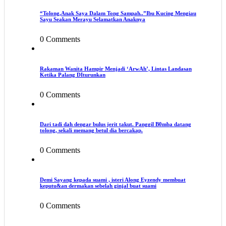
“Tolong,Anak Saya Dalam Tong Sampah..”Ibu Kucing Mengiau
Sayu Seakan Merayu Selamatkan Anaknya
0 Comments
Rakaman Wanita Hampir Menjadi ‘ArwAh’, Lintas Landasan
Ketika Palang DIturunkan
0 Comments
Dari tadi dah dengar bulus jerit takut. Panggil B0mba datang
tolong, sekali memang betul dia bercakap.
0 Comments
Demi Sayang kepada suami , isteri Along Eyzendy membuat
keputu&an dermakan sebelah ginjal buat suami
0 Comments