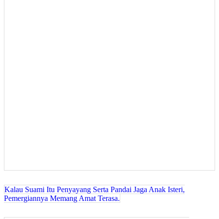
Kisah Teladan
Post
Kalau Suami Itu Penyayang Serta Pandai Jaga Anak Isteri,
Pemergiannya Memang Amat Terasa.
navigation