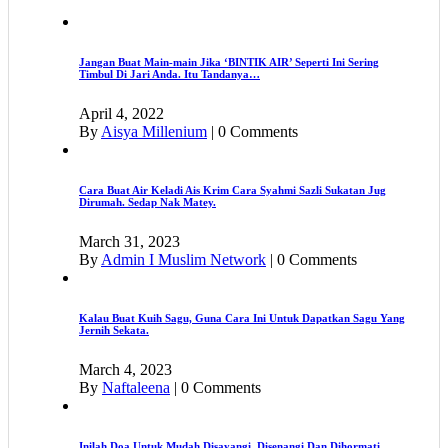
Jangan Buat Main-main Jika ‘BINTIK AIR’ Seperti Ini Sering
Timbul Di Jari Anda. Itu Tandanya…
April 4, 2022
By
Aisya Millenium
|
0 Comments
Cara Buat Air Keladi Ais Krim Cara Syahmi Sazli Sukatan Jug
Dirumah. Sedap Nak Matey.
March 31, 2023
By
Admin I Muslim Network
|
0 Comments
Kalau Buat Kuih Sagu, Guna Cara Ini Untuk Dapatkan Sagu Yang
Jernih Sekata.
March 4, 2023
By
Naftaleena
|
0 Comments
Inilah Doa Untuk Mudah Disayangi, Disenangi Dan Dihormati