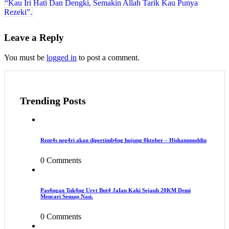
“Kau Iri Hati Dan Dengki, Semakin Allah Tarik Kau Punya
Rezeki”.
Leave a Reply
You must be
logged in
to post a comment.
Trending Posts
Rent4s neg4ri akan dipertimb4ng hujung 0ktober – Hishammuddin
0 Comments
Pas4ngan Tuk4ng Urvt But4 JaIan Kaki Sejauh 20KM Demi
Mencari Sesuap Nasi.
0 Comments