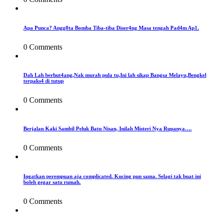
Apa Punca? Angg0ta Bomba Tiba-tiba Diser4ng Masa tengah Pad4m Ap1.
0 Comments
Dah Lah berhut4ang,Nak murah pula tu,Ini lah sikap Bangsa Melayu,Bengkel
terpaks4 di tutup
0 Comments
Berjalan Kaki Sambil Peluk Batu Nisan, Inilah Misteri Nya Rupanya….
0 Comments
Ingatkan perempuan aja complicated. Kucing pun sama. Selagi tak buat ini
boleh gegar satu rumah.
0 Comments