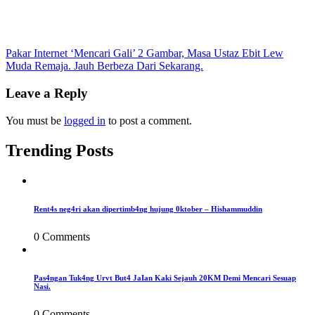
Post
Pakar Internet ‘Mencari Gali’ 2 Gambar, Masa Ustaz Ebit Lew
Muda Remaja. Jauh Berbeza Dari Sekarang.
navigation
Leave a Reply
You must be
logged in
to post a comment.
Trending Posts
Rent4s neg4ri akan dipertimb4ng hujung 0ktober – Hishammuddin
0 Comments
Pas4ngan Tuk4ng Urvt But4 JaIan Kaki Sejauh 20KM Demi Mencari Sesuap
Nasi.
0 Comments