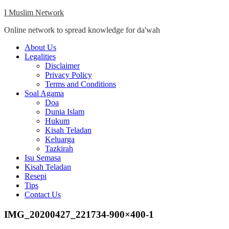
Skip
I Muslim Network
to
Online network to spread knowledge for da'wah
content
Close
About Us
Menu
Legalities
Disclaimer
Privacy Policy
Terms and Conditions
Soal Agama
Doa
Dunia Islam
Hukum
Kisah Teladan
Keluarga
Tazkirah
Isu Semasa
Kisah Teladan
Resepi
Tips
Contact Us
IMG_20200427_221734-900×400-1