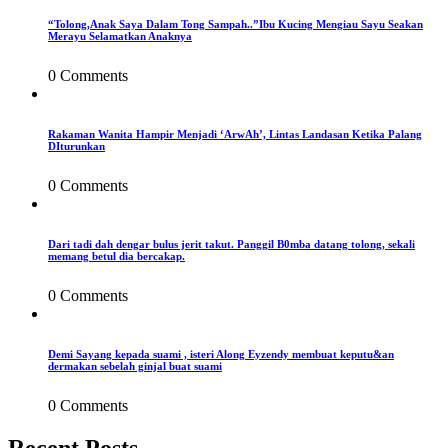
“Tolong,Anak Saya Dalam Tong Sampah..”Ibu Kucing Mengiau Sayu Seakan
Merayu Selamatkan Anaknya
0 Comments
Rakaman Wanita Hampir Menjadi ‘ArwAh’, Lintas Landasan Ketika Palang
DIturunkan
0 Comments
Dari tadi dah dengar bulus jerit takut. Panggil B0mba datang tolong, sekali
memang betul dia bercakap.
0 Comments
Demi Sayang kepada suami , isteri Along Eyzendy membuat keputu&an
dermakan sebelah ginjal buat suami
0 Comments
Recent Posts