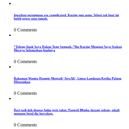
Ingatkan perempuan aja complicated. Kucing pun sama. Selagi tak buat ini
boleh gegar satu rumah.
0 Comments
“Tolong,Anak Saya Dalam Tong Sampah..”Ibu Kucing Mengiau Sayu Seakan
Merayu Selamatkan Anaknya
0 Comments
Rakaman Wanita Hampir Menjadi ‘ArwAh’, Lintas Landasan Ketika Palang
DIturunkan
0 Comments
Dari tadi dah dengar bulus jerit takut. Panggil B0mba datang tolong, sekali
memang betul dia bercakap.
0 Comments