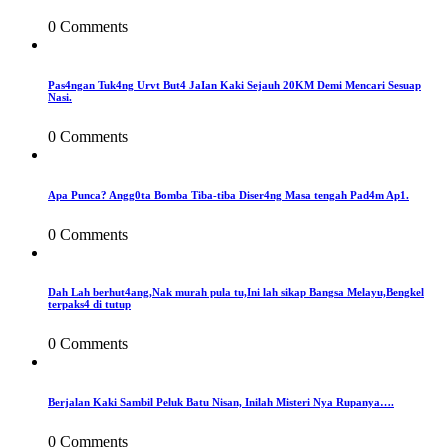
0 Comments
Pas4ngan Tuk4ng Urvt But4 JaIan Kaki Sejauh 20KM Demi Mencari Sesuap
Nasi.
0 Comments
Apa Punca? Angg0ta Bomba Tiba-tiba Diser4ng Masa tengah Pad4m Ap1.
0 Comments
Dah Lah berhut4ang,Nak murah pula tu,Ini lah sikap Bangsa Melayu,Bengkel
terpaks4 di tutup
0 Comments
Berjalan Kaki Sambil Peluk Batu Nisan, Inilah Misteri Nya Rupanya….
0 Comments