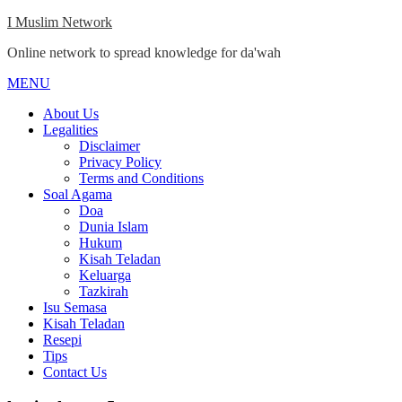
Skip
I Muslim Network
to
Online network to spread knowledge for da'wah
content
MENU
Close
Menu
About Us
Legalities
Disclaimer
Privacy Policy
Terms and Conditions
Soal Agama
Doa
Dunia Islam
Hukum
Kisah Teladan
Keluarga
Tazkirah
Isu Semasa
Kisah Teladan
Resepi
Tips
Contact Us