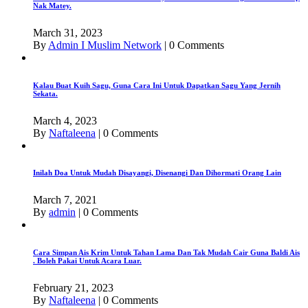
Nak Matey.
March 31, 2023
By
Admin I Muslim Network
|
0 Comments
Kalau Buat Kuih Sagu, Guna Cara Ini Untuk Dapatkan Sagu Yang Jernih
Sekata.
March 4, 2023
By
Naftaleena
|
0 Comments
Inilah Doa Untuk Mudah Disayangi, Disenangi Dan Dihormati Orang Lain
March 7, 2021
By
admin
|
0 Comments
Cara Simpan Ais Krim Untuk Tahan Lama Dan Tak Mudah Cair Guna Baldi Ais
. Boleh Pakai Untuk Acara Luar.
February 21, 2023
By
Naftaleena
|
0 Comments