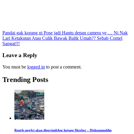
Post
Pandai gak korang ni Pose jadi Hantu depan camera ye,… Ni Nak
Lari Ketakutan Atau Culik Bawak Balik Umah?? Sebab Comel
navigation
Sangat!!!
Leave a Reply
You must be
logged in
to post a comment.
Trending Posts
Rent4s neg4ri akan dipertimb4ng hujung 0ktober – Hishammuddin