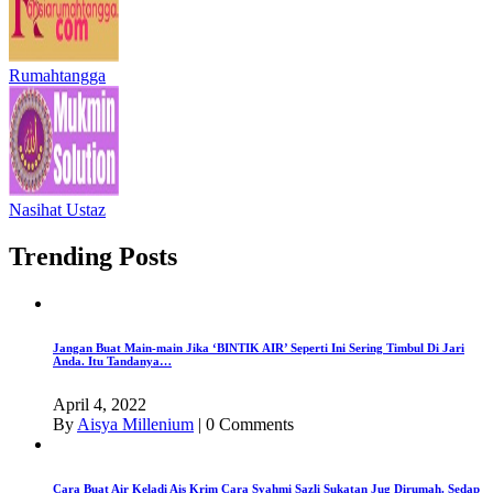
Rumahtangga
Nasihat Ustaz
Trending Posts
Jangan Buat Main-main Jika ‘BINTIK AIR’ Seperti Ini Sering Timbul Di Jari
Anda. Itu Tandanya…
April 4, 2022
By
Aisya Millenium
|
0 Comments
Cara Buat Air Keladi Ais Krim Cara Syahmi Sazli Sukatan Jug Dirumah. Sedap