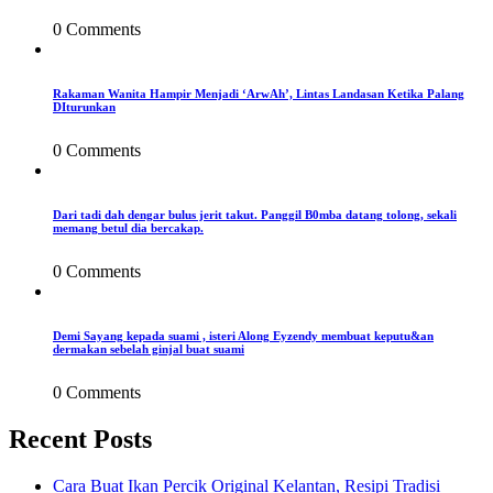
0 Comments
Rakaman Wanita Hampir Menjadi ‘ArwAh’, Lintas Landasan Ketika Palang
DIturunkan
0 Comments
Dari tadi dah dengar bulus jerit takut. Panggil B0mba datang tolong, sekali
memang betul dia bercakap.
0 Comments
Demi Sayang kepada suami , isteri Along Eyzendy membuat keputu&an
dermakan sebelah ginjal buat suami
0 Comments
Recent Posts
Cara Buat Ikan Percik Original Kelantan, Resipi Tradisi