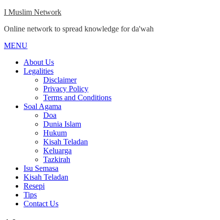
Skip
I Muslim Network
to
Online network to spread knowledge for da'wah
content
MENU
Close
Menu
About Us
Legalities
Disclaimer
Privacy Policy
Terms and Conditions
Soal Agama
Doa
Dunia Islam
Hukum
Kisah Teladan
Keluarga
Tazkirah
Isu Semasa
Kisah Teladan
Resepi
Tips
Contact Us