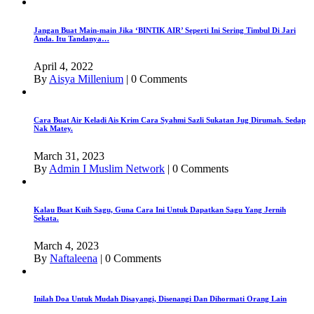
Jangan Buat Main-main Jika ‘BINTIK AIR’ Seperti Ini Sering Timbul Di Jari
Anda. Itu Tandanya…
April 4, 2022
By
Aisya Millenium
|
0 Comments
Cara Buat Air Keladi Ais Krim Cara Syahmi Sazli Sukatan Jug Dirumah. Sedap
Nak Matey.
March 31, 2023
By
Admin I Muslim Network
|
0 Comments
Kalau Buat Kuih Sagu, Guna Cara Ini Untuk Dapatkan Sagu Yang Jernih
Sekata.
March 4, 2023
By
Naftaleena
|
0 Comments
Inilah Doa Untuk Mudah Disayangi, Disenangi Dan Dihormati Orang Lain