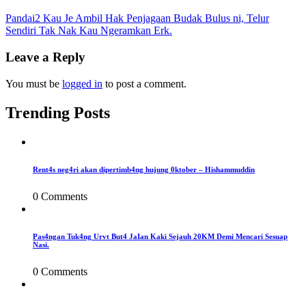
Post
Pandai2 Kau Je Ambil Hak Penjagaan Budak Bulus ni, Telur
Sendiri Tak Nak Kau Ngeramkan Erk.
navigation
Leave a Reply
You must be
logged in
to post a comment.
Trending Posts
Rent4s neg4ri akan dipertimb4ng hujung 0ktober – Hishammuddin
0 Comments
Pas4ngan Tuk4ng Urvt But4 JaIan Kaki Sejauh 20KM Demi Mencari Sesuap
Nasi.
0 Comments