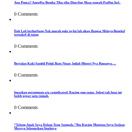
Apa Punca? Angg0ta Bomba Tiba-tiba Diser4ng Masa tengah Pad4m Ap1.
0 Comments
Dah Lah berhut4ang,Nak murah pula tu,Ini lah sikap Bangsa Melayu,Bengkel
terpaks4 di tutup
0 Comments
Berjalan Kaki Sambil Peluk Batu Nisan, Inilah Misteri Nya Rupanya….
0 Comments
Ingatkan perempuan aja complicated. Kucing pun sama. Selagi tak buat ini
boleh gegar satu rumah.
0 Comments
“Tolong,Anak Saya Dalam Tong Sampah..”Ibu Kucing Mengiau Sayu Seakan
Merayu Selamatkan Anaknya