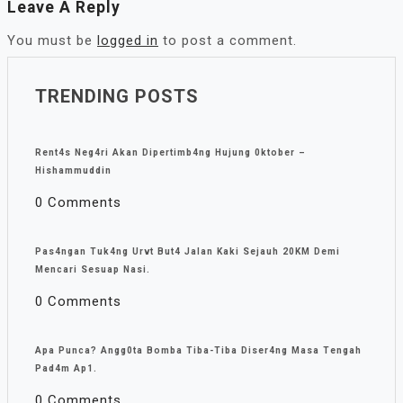
Leave A Reply
You must be
logged in
to post a comment.
TRENDING POSTS
Rent4s Neg4ri Akan Dipertimb4ng Hujung 0ktober –
Hishammuddin
0 Comments
Pas4ngan Tuk4ng Urvt But4 JaIan Kaki Sejauh 20KM Demi
Mencari Sesuap Nasi.
0 Comments
Apa Punca? Angg0ta Bomba Tiba-Tiba Diser4ng Masa Tengah
Pad4m Ap1.
0 Comments