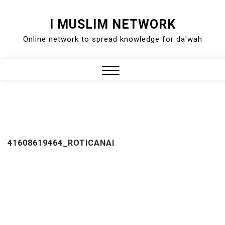
Skip
I MUSLIM NETWORK
to
Online network to spread knowledge for da'wah
content
Close
Menu
41608619464_ROTICANAI