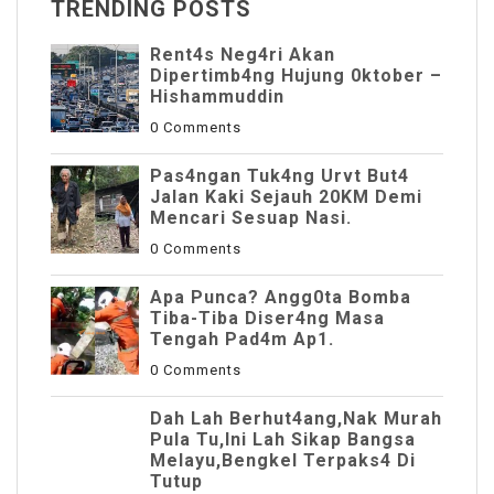
TRENDING POSTS
Rent4s Neg4ri Akan
Dipertimb4ng Hujung 0ktober –
Hishammuddin
0 Comments
Pas4ngan Tuk4ng Urvt But4
JaIan Kaki Sejauh 20KM Demi
Mencari Sesuap Nasi.
0 Comments
Apa Punca? Angg0ta Bomba
Tiba-Tiba Diser4ng Masa
Tengah Pad4m Ap1.
0 Comments
Dah Lah Berhut4ang,Nak Murah
Pula Tu,Ini Lah Sikap Bangsa
Melayu,Bengkel Terpaks4 Di
Tutup