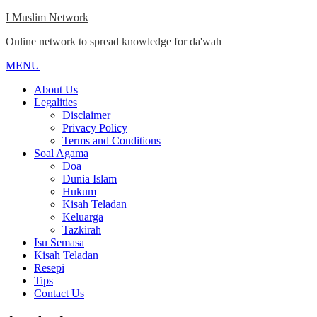
Skip
I Muslim Network
to
Online network to spread knowledge for da'wah
content
MENU
Close
Menu
About Us
Legalities
Disclaimer
Privacy Policy
Terms and Conditions
Soal Agama
Doa
Dunia Islam
Hukum
Kisah Teladan
Keluarga
Tazkirah
Isu Semasa
Kisah Teladan
Resepi
Tips
Contact Us