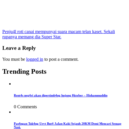
Post
Penju4l roti canai mempunyai suara macam telan kaset. Sekali
rupanya memang dia Super Star.
navigation
Leave a Reply
You must be
logged in
to post a comment.
Trending Posts
Rent4s neg4ri akan dipertimb4ng hujung 0ktober – Hishammuddin
0 Comments
Pas4ngan Tuk4ng Urvt But4 JaIan Kaki Sejauh 20KM Demi Mencari Sesuap
Nasi.