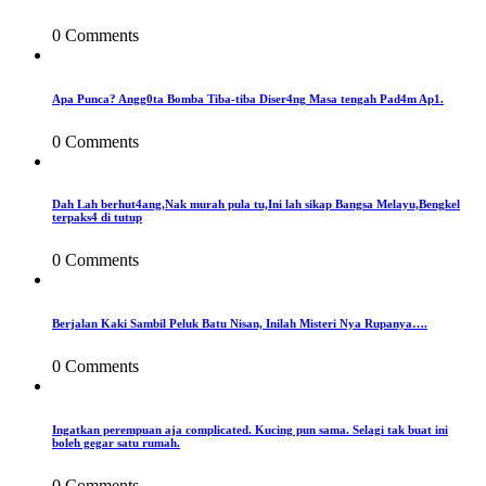
0 Comments
Apa Punca? Angg0ta Bomba Tiba-tiba Diser4ng Masa tengah Pad4m Ap1.
0 Comments
Dah Lah berhut4ang,Nak murah pula tu,Ini lah sikap Bangsa Melayu,Bengkel
terpaks4 di tutup
0 Comments
Berjalan Kaki Sambil Peluk Batu Nisan, Inilah Misteri Nya Rupanya….
0 Comments
Ingatkan perempuan aja complicated. Kucing pun sama. Selagi tak buat ini
boleh gegar satu rumah.
0 Comments