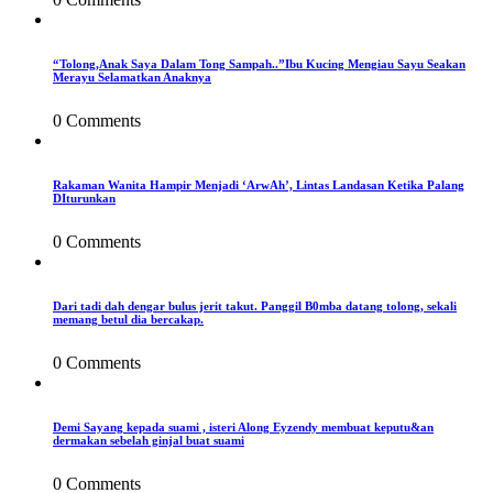
“Tolong,Anak Saya Dalam Tong Sampah..”Ibu Kucing Mengiau Sayu Seakan
Merayu Selamatkan Anaknya
0 Comments
Rakaman Wanita Hampir Menjadi ‘ArwAh’, Lintas Landasan Ketika Palang
DIturunkan
0 Comments
Dari tadi dah dengar bulus jerit takut. Panggil B0mba datang tolong, sekali
memang betul dia bercakap.
0 Comments
Demi Sayang kepada suami , isteri Along Eyzendy membuat keputu&an
dermakan sebelah ginjal buat suami
0 Comments