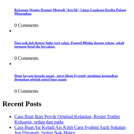
Rakaman Wanita Hampir Menjadi ‘ArwAh’, Lintas Landasan Ketika Palang
DIturunkan
0 Comments
Dari tadi dah dengar bulus jerit takut. Panggil B0mba datang tolong, sekali
memang betul dia bercakap.
0 Comments
Demi Sayang kepada suami , isteri Along Eyzendy membuat keputu&an
dermakan sebelah ginjal buat suami
0 Comments
Recent Posts
Cara Buat Ikan Percik Original Kelantan, Resipi Tradisi
Keluarga, sedap dan padu
Cara Buat Air Keladi Ais Krim Cara Syahmi Sazli Sukatan
Jug Dirumah. Sedap Nak Matey.