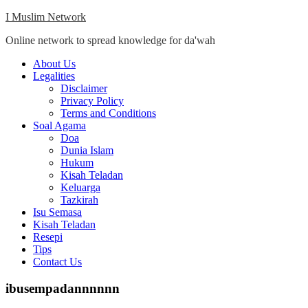
Skip
I Muslim Network
to
Online network to spread knowledge for da'wah
content
Close
About Us
Menu
Legalities
Disclaimer
Privacy Policy
Terms and Conditions
Soal Agama
Doa
Dunia Islam
Hukum
Kisah Teladan
Keluarga
Tazkirah
Isu Semasa
Kisah Teladan
Resepi
Tips
Contact Us
ibusempadannnnnn