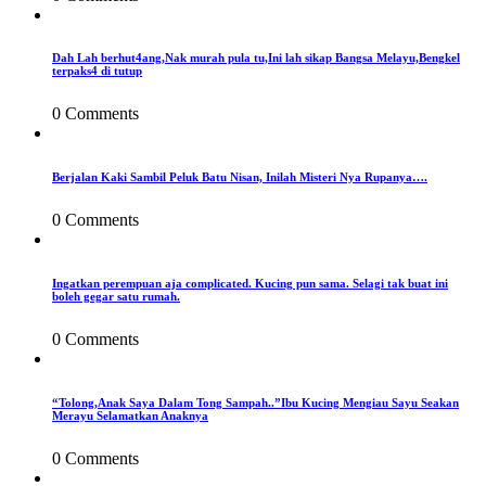
Dah Lah berhut4ang,Nak murah pula tu,Ini lah sikap Bangsa Melayu,Bengkel
terpaks4 di tutup
0 Comments
Berjalan Kaki Sambil Peluk Batu Nisan, Inilah Misteri Nya Rupanya….
0 Comments
Ingatkan perempuan aja complicated. Kucing pun sama. Selagi tak buat ini
boleh gegar satu rumah.
0 Comments
“Tolong,Anak Saya Dalam Tong Sampah..”Ibu Kucing Mengiau Sayu Seakan
Merayu Selamatkan Anaknya
0 Comments