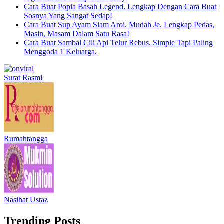
Cara Buat Popia Basah Legend. Lengkap Dengan Cara Buat
Sosnya Yang Sangat Sedap!
Cara Buat Sup Ayam Siam Aroi. Mudah Je, Lengkap Pedas,
Masin, Masam Dalam Satu Rasa!
Cara Buat Sambal Cili Api Telur Rebus. Simple Tapi Paling
Menggoda 1 Keluarga.
Surat Rasmi
Rumahtangga
Nasihat Ustaz
Trending Posts