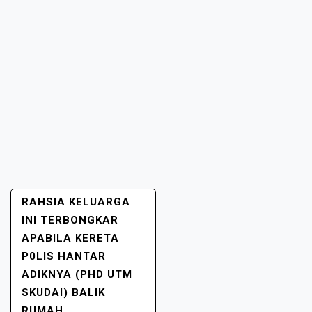
POST
RAHSIA KELUARGA
NAVIGATION
INI TERBONGKAR
APABILA KERETA
P0LIS HANTAR
ADIKNYA (PHD UTM
SKUDAI) BALIK
RUMAH.