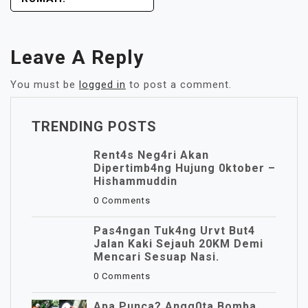
Leave A Reply
You must be
logged in
to post a comment.
TRENDING POSTS
Rent4s Neg4ri Akan
Dipertimb4ng Hujung 0ktober –
Hishammuddin
0 Comments
Pas4ngan Tuk4ng Urvt But4
JaIan Kaki Sejauh 20KM Demi
Mencari Sesuap Nasi.
0 Comments
Apa Punca? Angg0ta Bomba