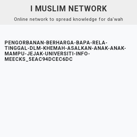
Skip
I MUSLIM NETWORK
to
Online network to spread knowledge for da'wah
content
Close
Menu
PENGORBANAN-BERHARGA-BAPA-RELA-
TINGGAL-DLM-KHEMAH-ASALKAN-ANAK-ANAK-
MAMPU-JEJAK-UNIVERSITI-INFO-
MEECKS_5EAC94DCEC6DC