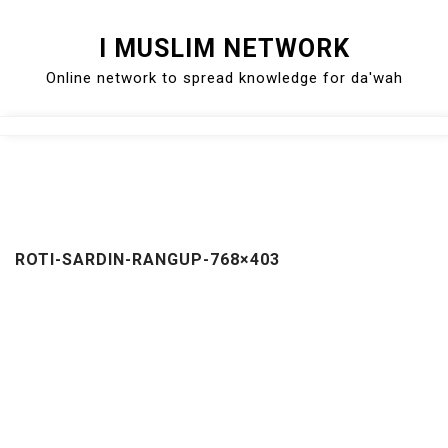
Skip
I MUSLIM NETWORK
to
Online network to spread knowledge for da'wah
content
Close
Menu
ROTI-SARDIN-RANGUP-768×403