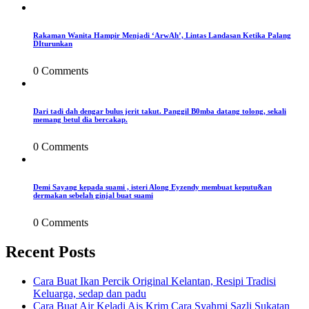
Rakaman Wanita Hampir Menjadi ‘ArwAh’, Lintas Landasan Ketika Palang
DIturunkan
0 Comments
Dari tadi dah dengar bulus jerit takut. Panggil B0mba datang tolong, sekali
memang betul dia bercakap.
0 Comments
Demi Sayang kepada suami , isteri Along Eyzendy membuat keputu&an
dermakan sebelah ginjal buat suami
0 Comments
Recent Posts
Cara Buat Ikan Percik Original Kelantan, Resipi Tradisi
Keluarga, sedap dan padu
Cara Buat Air Keladi Ais Krim Cara Syahmi Sazli Sukatan