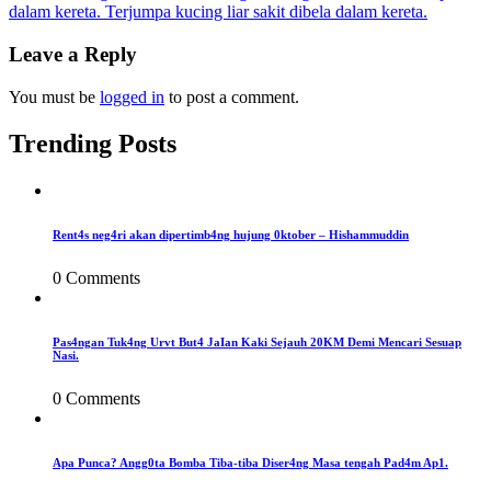
dalam kereta. Terjumpa kucing liar sakit dibela dalam kereta.
navigation
Leave a Reply
You must be
logged in
to post a comment.
Trending Posts
Rent4s neg4ri akan dipertimb4ng hujung 0ktober – Hishammuddin
0 Comments
Pas4ngan Tuk4ng Urvt But4 JaIan Kaki Sejauh 20KM Demi Mencari Sesuap
Nasi.
0 Comments
Apa Punca? Angg0ta Bomba Tiba-tiba Diser4ng Masa tengah Pad4m Ap1.