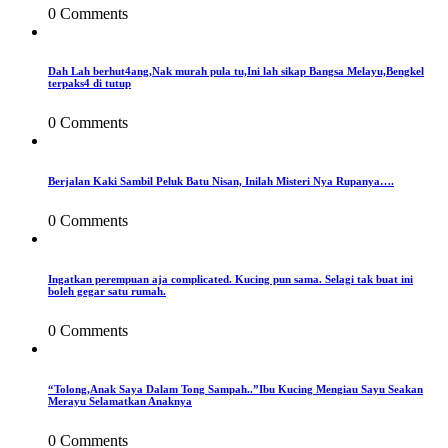
0 Comments
Dah Lah berhut4ang,Nak murah pula tu,Ini lah sikap Bangsa Melayu,Bengkel
terpaks4 di tutup
0 Comments
Berjalan Kaki Sambil Peluk Batu Nisan, Inilah Misteri Nya Rupanya….
0 Comments
Ingatkan perempuan aja complicated. Kucing pun sama. Selagi tak buat ini
boleh gegar satu rumah.
0 Comments
“Tolong,Anak Saya Dalam Tong Sampah..”Ibu Kucing Mengiau Sayu Seakan
Merayu Selamatkan Anaknya
0 Comments