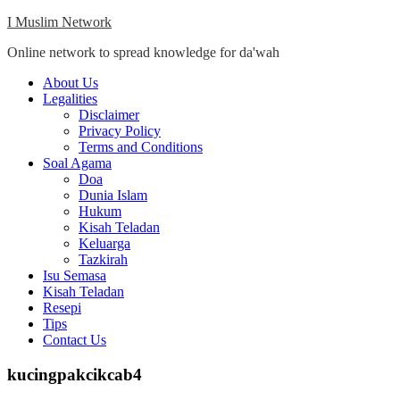
Skip
I Muslim Network
to
Online network to spread knowledge for da'wah
content
Close
About Us
Menu
Legalities
Disclaimer
Privacy Policy
Terms and Conditions
Soal Agama
Doa
Dunia Islam
Hukum
Kisah Teladan
Keluarga
Tazkirah
Isu Semasa
Kisah Teladan
Resepi
Tips
Contact Us
kucingpakcikcab4