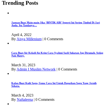
Trending Posts
Jangan Buat Main-main Jika ‘BINTIK AIR’ Seperti Ini Sering Timbul Di Jari
Anda. Itu Tandanya…
April 4, 2022
By
Aisya Millenium
|
0 Comments
Cara Buat Air Keladi Ais Krim Cara Syahmi Sazli Sukatan Jug Dirumah. Sedap
Nak Matey.
March 31, 2023
By
Admin I Muslim Network
|
0 Comments
Kalau Buat Kuih Sagu, Guna Cara Ini Untuk Dapatkan Sagu Yang Jernih
Sekata.
March 4, 2023
By
Naftaleena
|
0 Comments