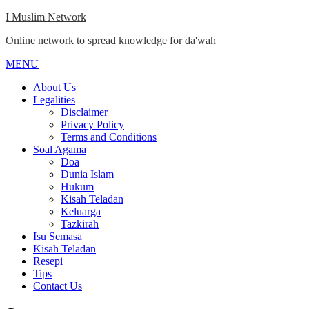
Skip
I Muslim Network
to
Online network to spread knowledge for da'wah
content
MENU
Close
Menu
About Us
Legalities
Disclaimer
Privacy Policy
Terms and Conditions
Soal Agama
Doa
Dunia Islam
Hukum
Kisah Teladan
Keluarga
Tazkirah
Isu Semasa
Kisah Teladan
Resepi
Tips
Contact Us