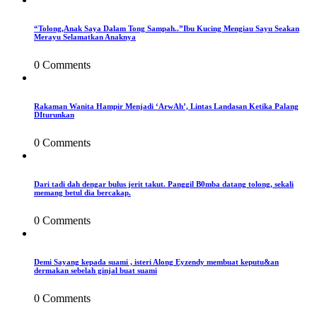
“Tolong,Anak Saya Dalam Tong Sampah..”Ibu Kucing Mengiau Sayu Seakan
Merayu Selamatkan Anaknya
0 Comments
Rakaman Wanita Hampir Menjadi ‘ArwAh’, Lintas Landasan Ketika Palang
DIturunkan
0 Comments
Dari tadi dah dengar bulus jerit takut. Panggil B0mba datang tolong, sekali
memang betul dia bercakap.
0 Comments
Demi Sayang kepada suami , isteri Along Eyzendy membuat keputu&an
dermakan sebelah ginjal buat suami
0 Comments