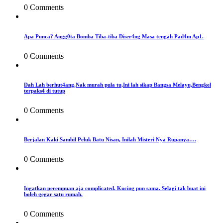
0 Comments
Apa Punca? Angg0ta Bomba Tiba-tiba Diser4ng Masa tengah Pad4m Ap1.
0 Comments
Dah Lah berhut4ang,Nak murah pula tu,Ini lah sikap Bangsa Melayu,Bengkel
terpaks4 di tutup
0 Comments
Berjalan Kaki Sambil Peluk Batu Nisan, Inilah Misteri Nya Rupanya….
0 Comments
Ingatkan perempuan aja complicated. Kucing pun sama. Selagi tak buat ini
boleh gegar satu rumah.
0 Comments