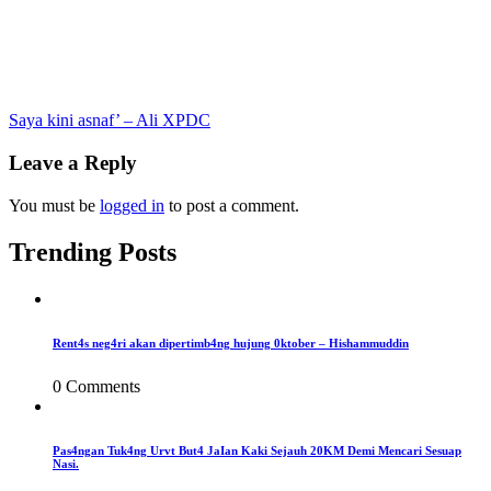
Post
Saya kini asnaf’ – Ali XPDC
navigation
Leave a Reply
You must be
logged in
to post a comment.
Trending Posts
Rent4s neg4ri akan dipertimb4ng hujung 0ktober – Hishammuddin
0 Comments
Pas4ngan Tuk4ng Urvt But4 JaIan Kaki Sejauh 20KM Demi Mencari Sesuap
Nasi.