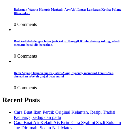
Rakaman Wanita Hampir Menjadi ‘ArwAh’, Lintas Landasan Ketika Palang
DIturunkan
0 Comments
Dari tadi dah dengar bulus jerit takut. Panggil B0mba datang tolong, sekali
memang betul dia bercakap.
0 Comments
Demi Sayang kepada suami , isteri Along Eyzendy membuat keputu&an
dermakan sebelah ginjal buat suami
0 Comments
Recent Posts
Cara Buat Ikan Percik Original Kelantan, Resipi Tradisi
Keluarga, sedap dan padu
Cara Buat Air Keladi Ais Krim Cara Syahmi Sazli Sukatan
Jug Dirumah. Sedap Nak Matey.