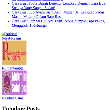
Cara Buat Popia Basah Legend. Lengkap Dengan Cara Buat
Sosnya Yang Sangat Sedap!
Cara Buat Sup Ayam Siam Aroi. Mudah Je, Lengkap Pedas,
Masin, Masam Dalam Satu Rasa!
Cara Buat Sambal Cili Api Telur Rebus. Simple Tapi Paling
Menggoda 1 Keluarga.
Surat Rasmi
Rumahtangga
Nasihat Ustaz
Trending Posts