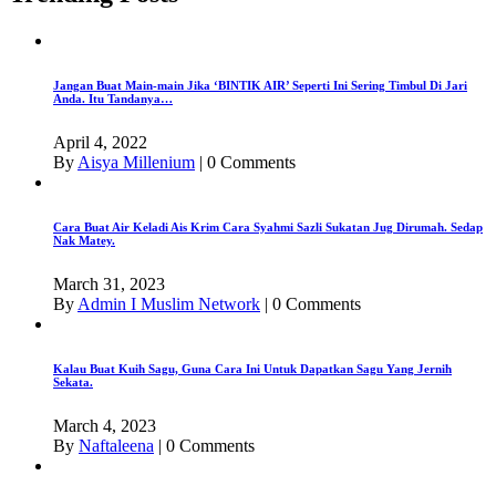
Jangan Buat Main-main Jika ‘BINTIK AIR’ Seperti Ini Sering Timbul Di Jari
Anda. Itu Tandanya…
April 4, 2022
By
Aisya Millenium
|
0 Comments
Cara Buat Air Keladi Ais Krim Cara Syahmi Sazli Sukatan Jug Dirumah. Sedap
Nak Matey.
March 31, 2023
By
Admin I Muslim Network
|
0 Comments
Kalau Buat Kuih Sagu, Guna Cara Ini Untuk Dapatkan Sagu Yang Jernih
Sekata.
March 4, 2023
By
Naftaleena
|
0 Comments