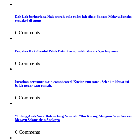
Dah Lah berhut4ang,Nak murah pula tu,Ini lah sikap Bangsa Melayu,Bengkel
terpaks4 di tutup
0 Comments
Berjalan Kaki Sambil Peluk Batu Nisan, Inilah Misteri Nya Rupanya….
0 Comments
Ingatkan perempuan aja complicated. Kucing pun sama. Selagi tak buat ini
boleh gegar satu rumah.
0 Comments
“Tolong,Anak Saya Dalam Tong Sampah..”Ibu Kucing Mengiau Sayu Seakan
Merayu Selamatkan Anaknya
0 Comments