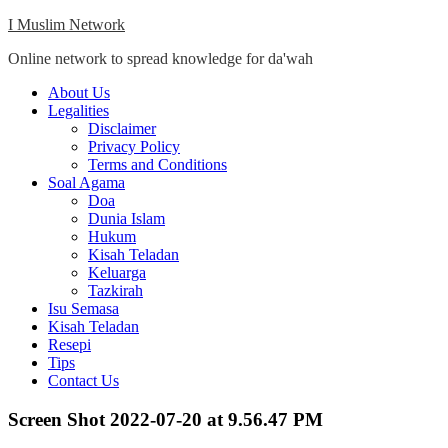
Skip
I Muslim Network
to
Online network to spread knowledge for da'wah
content
Close
About Us
Menu
Legalities
Disclaimer
Privacy Policy
Terms and Conditions
Soal Agama
Doa
Dunia Islam
Hukum
Kisah Teladan
Keluarga
Tazkirah
Isu Semasa
Kisah Teladan
Resepi
Tips
Contact Us
Screen Shot 2022-07-20 at 9.56.47 PM