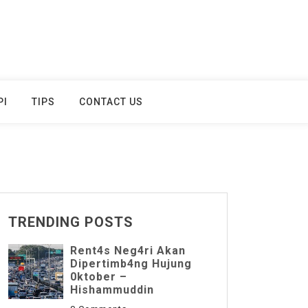
PI
TIPS
CONTACT US
TRENDING POSTS
Rent4s Neg4ri Akan
Dipertimb4ng Hujung
0ktober –
Hishammuddin