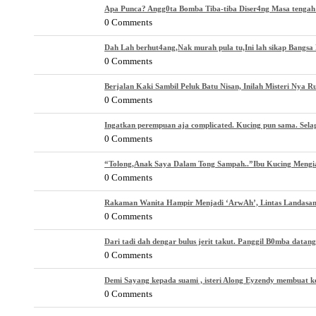
Apa Punca? Angg0ta Bomba Tiba-tiba Diser4ng Masa tenga
0 Comments
Dah Lah berhut4ang,Nak murah pula tu,Ini lah sikap Bangsa 
0 Comments
Berjalan Kaki Sambil Peluk Batu Nisan, Inilah Misteri Nya 
0 Comments
Ingatkan perempuan aja complicated. Kucing pun sama. Selagi
0 Comments
“Tolong,Anak Saya Dalam Tong Sampah..”Ibu Kucing Mengi
0 Comments
Rakaman Wanita Hampir Menjadi ‘ArwAh’, Lintas Landasan
0 Comments
Dari tadi dah dengar bulus jerit takut. Panggil B0mba datang
0 Comments
Demi Sayang kepada suami , isteri Along Eyzendy membuat k
0 Comments