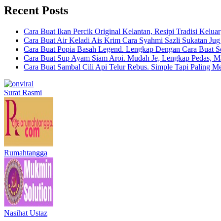
Recent Posts
Cara Buat Ikan Percik Original Kelantan, Resipi Tradisi Kelua
Cara Buat Air Keladi Ais Krim Cara Syahmi Sazli Sukatan Ju
Cara Buat Popia Basah Legend. Lengkap Dengan Cara Buat S
Cara Buat Sup Ayam Siam Aroi. Mudah Je, Lengkap Pedas, M
Cara Buat Sambal Cili Api Telur Rebus. Simple Tapi Paling M
Surat Rasmi
Rumahtangga
Nasihat Ustaz