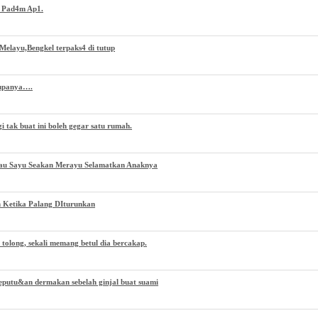
h Pad4m Ap1.
Melayu,Bengkel terpaks4 di tutup
Rupanya….
 tak buat ini boleh gegar satu rumah.
au Sayu Seakan Merayu Selamatkan Anaknya
 Ketika Palang DIturunkan
 tolong, sekali memang betul dia bercakap.
eputu&an dermakan sebelah ginjal buat suami