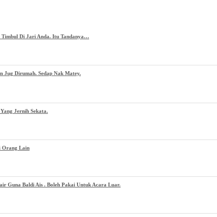
g Timbul Di Jari Anda. Itu Tandanya…
an Jug Dirumah. Sedap Nak Matey.
Yang Jernih Sekata.
i Orang Lain
 Guna Baldi Ais . Boleh Pakai Untuk Acara Luar.