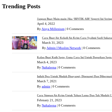
Trending Posts
Jangan Buat Main-main Jika ‘BINTIK AIR’ Seperti Ini Serin
April 4, 2022
By
Aisya Millenium
|
0 Comments
Cara Buat Air Keladi Ais Krim Cara Syahmi Sazli Sukat
March 31, 2023
By
Admin I Muslim Network
|
0 Comments
Kalau Buat Kuih Sagu, Guna Cara Ini Untuk Dapatkan Sagu 
March 4, 2023
By
Naftaleena
|
0 Comments
Inilah Doa Untuk Mudah Disayangi, Disenangi Dan Dihormat
March 7, 2021
By
admin
|
0 Comments
Cara Simpan Ais Krim Untuk Tahan Lama Dan Tak Mudah Cair
February 21, 2023
By
Naftaleena
|
0 Comments