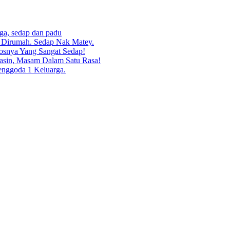
rga, sedap dan padu
g Dirumah. Sedap Nak Matey.
osnya Yang Sangat Sedap!
asin, Masam Dalam Satu Rasa!
enggoda 1 Keluarga.