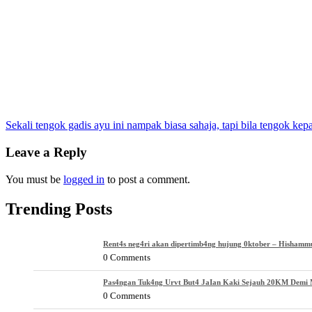
Post
Sekali tengok gadis ayu ini nampak biasa sahaja, tapi bila tengok kep
navigation
Leave a Reply
You must be
logged in
to post a comment.
Trending Posts
Rent4s neg4ri akan dipertimb4ng hujung 0ktober – Hishamm
0 Comments
Pas4ngan Tuk4ng Urvt But4 JaIan Kaki Sejauh 20KM Demi M
0 Comments