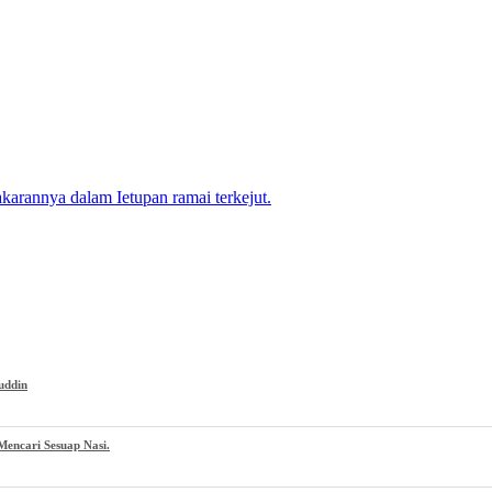
akarannya dalam Ietupan ramai terkejut.
uddin
encari Sesuap Nasi.