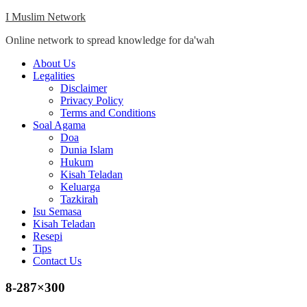
Skip
I Muslim Network
to
Online network to spread knowledge for da'wah
content
Close
About Us
Menu
Legalities
Disclaimer
Privacy Policy
Terms and Conditions
Soal Agama
Doa
Dunia Islam
Hukum
Kisah Teladan
Keluarga
Tazkirah
Isu Semasa
Kisah Teladan
Resepi
Tips
Contact Us
8-287×300