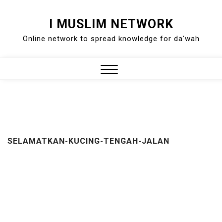
Skip
I MUSLIM NETWORK
to
Online network to spread knowledge for da'wah
content
Close
Menu
SELAMATKAN-KUCING-TENGAH-JALAN