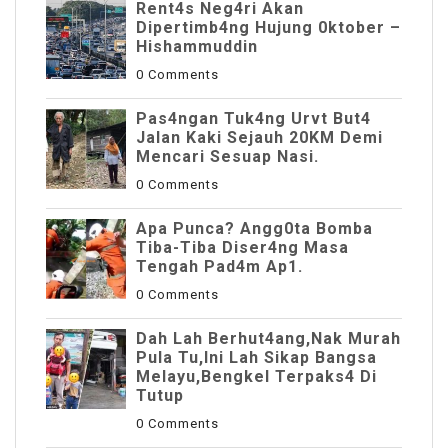
Rent4s Neg4ri Akan
Dipertimb4ng Hujung 0ktober –
Hishammuddin
0 Comments
Pas4ngan Tuk4ng Urvt But4
JaIan Kaki Sejauh 20KM Demi
Mencari Sesuap Nasi.
0 Comments
Apa Punca? Angg0ta Bomba
Tiba-Tiba Diser4ng Masa
Tengah Pad4m Ap1.
0 Comments
Dah Lah Berhut4ang,Nak Murah
Pula Tu,Ini Lah Sikap Bangsa
Melayu,Bengkel Terpaks4 Di
Tutup
0 Comments