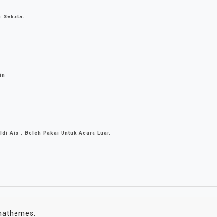
h Sekata.
in
i Ais . Boleh Pakai Untuk Acara Luar.
hathemes.