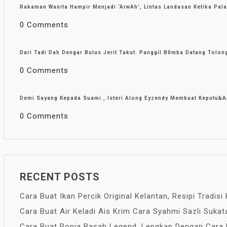
Rakaman Wanita Hampir Menjadi ‘ArwAh’, Lintas Landasan Ketika Pal
0 Comments
Dari Tadi Dah Dengar Bulus Jerit Takut. Panggil B0mba Datang Tolon
0 Comments
Demi Sayang Kepada Suami , Isteri Along Eyzendy Membuat Keputu&a
0 Comments
RECENT POSTS
Cara Buat Ikan Percik Original Kelantan, Resipi Tradis
Cara Buat Air Keladi Ais Krim Cara Syahmi Sazli Suka
Cara Buat Popia Basah Legend. Lengkap Dengan Cara