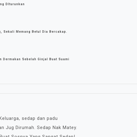
ang DIturunkan
g, Sekali Memang Betul Dia Bercakap.
n Dermakan Sebelah Ginjal Buat Suami
i Keluarga, sedap dan padu
tan Jug Dirumah. Sedap Nak Matey.
 Buat Sosnya Yang Sangat Sedap!