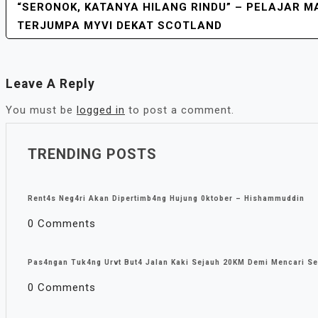
“SERONOK, KATANYA HILANG RINDU” – PELAJAR M
POST
TERJUMPA MYVI DEKAT SCOTLAND
NAVIGATION
Leave A Reply
You must be
logged in
to post a comment.
TRENDING POSTS
Rent4s Neg4ri Akan Dipertimb4ng Hujung 0ktober – Hishammuddin
0 Comments
Pas4ngan Tuk4ng Urvt But4 JaIan Kaki Sejauh 20KM Demi Mencari Se
0 Comments