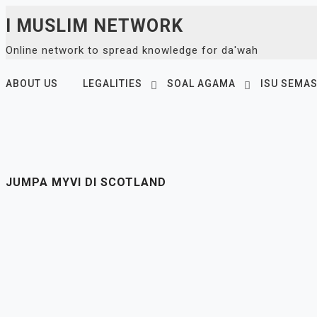
Skip
I MUSLIM NETWORK
to
Online network to spread knowledge for da'wah
content
ABOUT US
LEGALITIES
SOAL AGAMA
ISU SEMA
JUMPA MYVI DI SCOTLAND