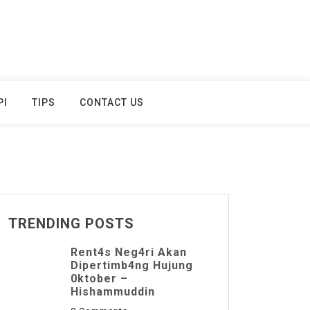
PI
TIPS
CONTACT US
TRENDING POSTS
Rent4s Neg4ri Akan
Dipertimb4ng Hujung
0ktober –
Hishammuddin