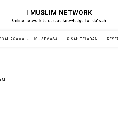
I MUSLIM NETWORK
Online network to spread knowledge for da'wah
SOAL AGAMA
ISU SEMASA
KISAH TELADAN
RESE
 AM