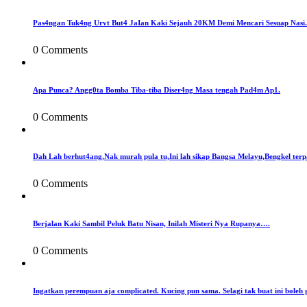
Pas4ngan Tuk4ng Urvt But4 JaIan Kaki Sejauh 20KM Demi Mencari Sesuap Nasi.
0 Comments
Apa Punca? Angg0ta Bomba Tiba-tiba Diser4ng Masa tengah Pad4m Ap1.
0 Comments
Dah Lah berhut4ang,Nak murah pula tu,Ini lah sikap Bangsa Melayu,Bengkel terp
0 Comments
Berjalan Kaki Sambil Peluk Batu Nisan, Inilah Misteri Nya Rupanya….
0 Comments
Ingatkan perempuan aja complicated. Kucing pun sama. Selagi tak buat ini boleh 