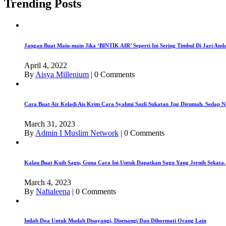
Trending Posts
Jangan Buat Main-main Jika ‘BINTIK AIR’ Seperti Ini Sering Timbul Di Jari An
April 4, 2022
By
Aisya Millenium
|
0 Comments
Cara Buat Air Keladi Ais Krim Cara Syahmi Sazli Sukatan Jug Dirumah. Sedap N
March 31, 2023
By
Admin I Muslim Network
|
0 Comments
Kalau Buat Kuih Sagu, Guna Cara Ini Untuk Dapatkan Sagu Yang Jernih Sekata.
March 4, 2023
By
Naftaleena
|
0 Comments
Inilah Doa Untuk Mudah Disayangi, Disenangi Dan Dihormati Orang Lain