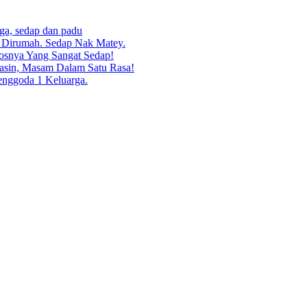
rga, sedap dan padu
g Dirumah. Sedap Nak Matey.
osnya Yang Sangat Sedap!
asin, Masam Dalam Satu Rasa!
enggoda 1 Keluarga.