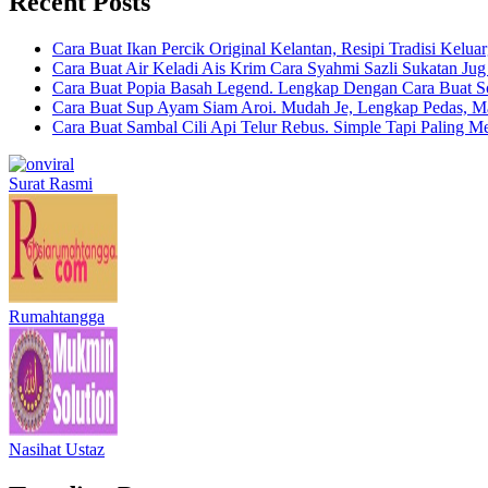
Recent Posts
Cara Buat Ikan Percik Original Kelantan, Resipi Tradisi Kelua
Cara Buat Air Keladi Ais Krim Cara Syahmi Sazli Sukatan Ju
Cara Buat Popia Basah Legend. Lengkap Dengan Cara Buat S
Cara Buat Sup Ayam Siam Aroi. Mudah Je, Lengkap Pedas, M
Cara Buat Sambal Cili Api Telur Rebus. Simple Tapi Paling M
Surat Rasmi
Rumahtangga
Nasihat Ustaz