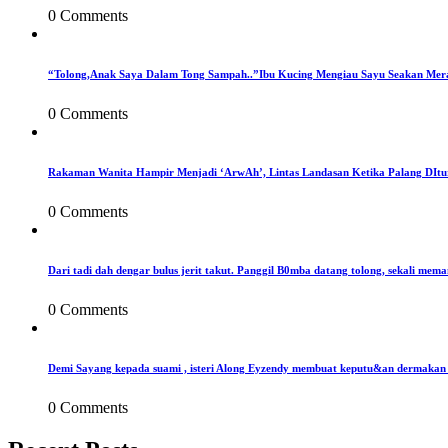
0 Comments
“Tolong,Anak Saya Dalam Tong Sampah..”Ibu Kucing Mengiau Sayu Seakan Mer
0 Comments
Rakaman Wanita Hampir Menjadi ‘ArwAh’, Lintas Landasan Ketika Palang DIt
0 Comments
Dari tadi dah dengar bulus jerit takut. Panggil B0mba datang tolong, sekali mema
0 Comments
Demi Sayang kepada suami , isteri Along Eyzendy membuat keputu&an dermakan s
0 Comments