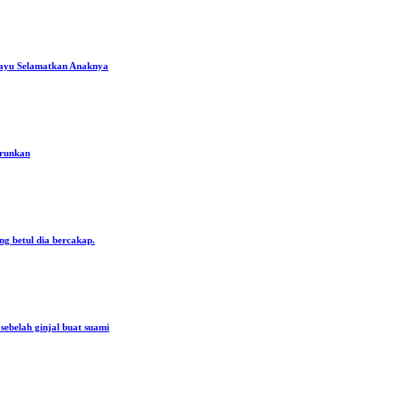
ayu Selamatkan Anaknya
urunkan
ng betul dia bercakap.
ebelah ginjal buat suami