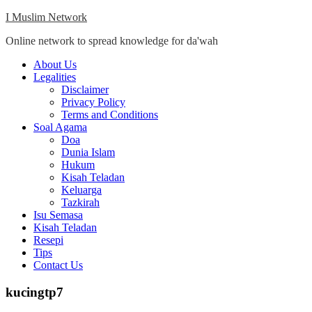
Skip
I Muslim Network
to
Online network to spread knowledge for da'wah
content
Close
About Us
Menu
Legalities
Disclaimer
Privacy Policy
Terms and Conditions
Soal Agama
Doa
Dunia Islam
Hukum
Kisah Teladan
Keluarga
Tazkirah
Isu Semasa
Kisah Teladan
Resepi
Tips
Contact Us
kucingtp7