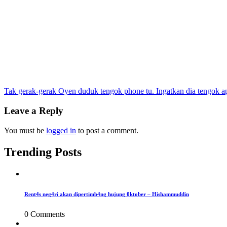
Post
Tak gerak-gerak Oyen duduk tengok phone tu. Ingatkan dia tengok a
navigation
Leave a Reply
You must be
logged in
to post a comment.
Trending Posts
Rent4s neg4ri akan dipertimb4ng hujung 0ktober – Hishammuddin
0 Comments