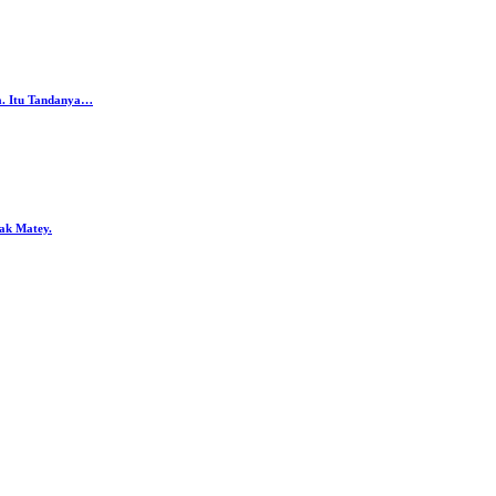
da. Itu Tandanya…
ak Matey.