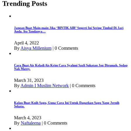
Trending Posts
Jangan Buat Main-main Jika ‘BINTIK AIR’ Seperti Ini Sering Timbul Di Jari
Anda. Itu Tandanya…
April 4, 2022
By
Aisya Millenium
|
0 Comments
Cara Buat Air Keladi Ais Krim Cara Syahmi Sazli Sukatan Jug Dirumah. Sedap
Nak Matey.
March 31, 2023
By
Admin I Muslim Network
|
0 Comments
Kalau Buat Kuih Sagu, Guna Cara Ini Untuk Dapatkan Sagu Yang Jernih
Sekata.
March 4, 2023
By
Naftaleena
|
0 Comments