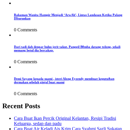
Rakaman Wanita Hampir Menjadi ‘ArwAh’, Lintas Landasan Ketika Palang
DIturunkan
0 Comments
Dari tadi dah dengar bulus jerit takut. Panggil B0mba datang tolong, sekali
memang betul dia bercakap.
0 Comments
Demi Sayang kepada suami , isteri Along Eyzendy membuat keputu&an
dermakan sebelah ginjal buat suami
0 Comments
Recent Posts
Cara Buat Ikan Percik Original Kelantan, Resipi Tradisi
Keluarga, sedap dan padu
Cara Buat Air Keladi Ais Krim Cara Syahmi Sazli Sukatan