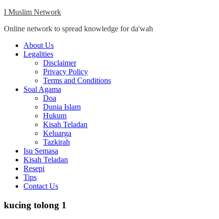
Skip
I Muslim Network
to
Online network to spread knowledge for da'wah
content
Close
About Us
Menu
Legalities
Disclaimer
Privacy Policy
Terms and Conditions
Soal Agama
Doa
Dunia Islam
Hukum
Kisah Teladan
Keluarga
Tazkirah
Isu Semasa
Kisah Teladan
Resepi
Tips
Contact Us
kucing tolong 1