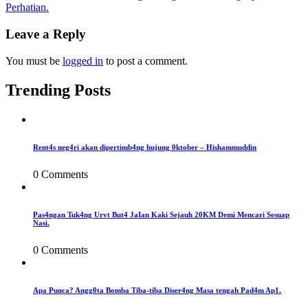
Perhatian.
navigation
Leave a Reply
You must be
logged in
to post a comment.
Trending Posts
Rent4s neg4ri akan dipertimb4ng hujung 0ktober – Hishammuddin
0 Comments
Pas4ngan Tuk4ng Urvt But4 JaIan Kaki Sejauh 20KM Demi Mencari Sesuap
Nasi.
0 Comments
Apa Punca? Angg0ta Bomba Tiba-tiba Diser4ng Masa tengah Pad4m Ap1.