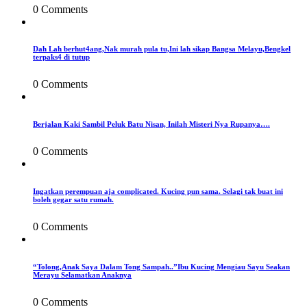
0 Comments
Dah Lah berhut4ang,Nak murah pula tu,Ini lah sikap Bangsa Melayu,Bengkel
terpaks4 di tutup
0 Comments
Berjalan Kaki Sambil Peluk Batu Nisan, Inilah Misteri Nya Rupanya….
0 Comments
Ingatkan perempuan aja complicated. Kucing pun sama. Selagi tak buat ini
boleh gegar satu rumah.
0 Comments
“Tolong,Anak Saya Dalam Tong Sampah..”Ibu Kucing Mengiau Sayu Seakan
Merayu Selamatkan Anaknya
0 Comments