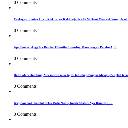
0 Comments
Pas4ngan Tuk4ng Urvt But4 JaIan Kaki Sejauh 20KM Demi Mencari Sesuap Nasi.
0 Comments
Apa Punca? Angg0ta Bomba Tiba-tiba Diser4ng Masa tengah Pad4m Ap1.
0 Comments
Dah Lah berhut4ang,Nak murah pula tu,Ini lah sikap Bangsa Melayu,Bengkel terp
0 Comments
Berjalan Kaki Sambil Peluk Batu Nisan, Inilah Misteri Nya Rupanya….
0 Comments