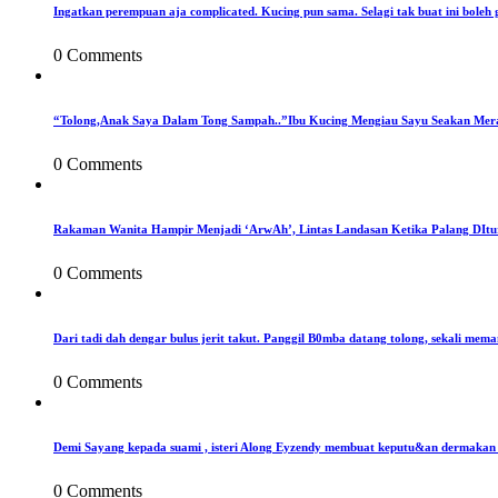
Ingatkan perempuan aja complicated. Kucing pun sama. Selagi tak buat ini boleh 
0 Comments
“Tolong,Anak Saya Dalam Tong Sampah..”Ibu Kucing Mengiau Sayu Seakan Mer
0 Comments
Rakaman Wanita Hampir Menjadi ‘ArwAh’, Lintas Landasan Ketika Palang DIt
0 Comments
Dari tadi dah dengar bulus jerit takut. Panggil B0mba datang tolong, sekali mema
0 Comments
Demi Sayang kepada suami , isteri Along Eyzendy membuat keputu&an dermakan s
0 Comments