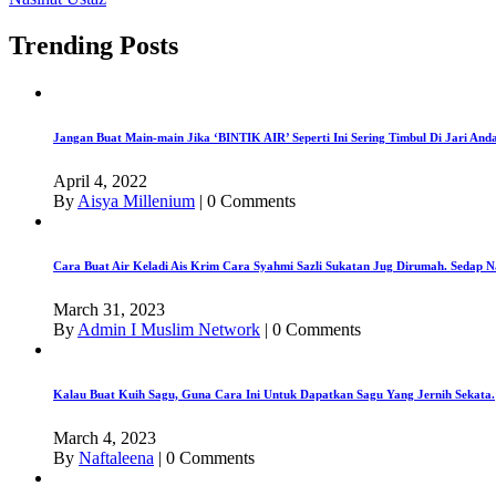
Trending Posts
Jangan Buat Main-main Jika ‘BINTIK AIR’ Seperti Ini Sering Timbul Di Jari An
April 4, 2022
By
Aisya Millenium
|
0 Comments
Cara Buat Air Keladi Ais Krim Cara Syahmi Sazli Sukatan Jug Dirumah. Sedap N
March 31, 2023
By
Admin I Muslim Network
|
0 Comments
Kalau Buat Kuih Sagu, Guna Cara Ini Untuk Dapatkan Sagu Yang Jernih Sekata.
March 4, 2023
By
Naftaleena
|
0 Comments