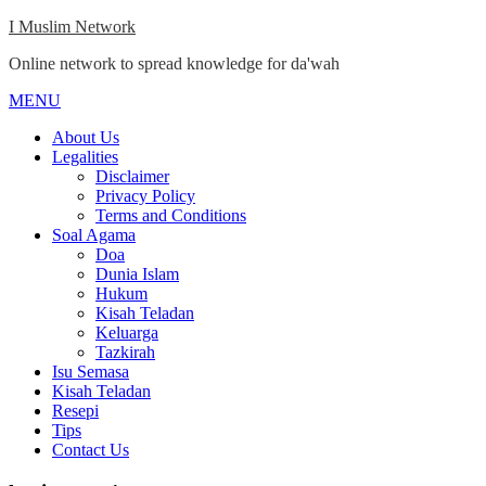
Skip
I Muslim Network
to
Online network to spread knowledge for da'wah
content
MENU
Close
Menu
About Us
Legalities
Disclaimer
Privacy Policy
Terms and Conditions
Soal Agama
Doa
Dunia Islam
Hukum
Kisah Teladan
Keluarga
Tazkirah
Isu Semasa
Kisah Teladan
Resepi
Tips
Contact Us