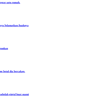
gegar satu rumah.
ayu Selamatkan Anaknya
urunkan
ng betul dia bercakap.
ebelah ginjal buat suami