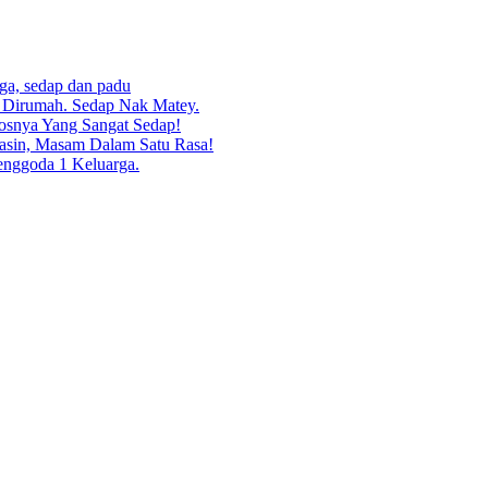
rga, sedap dan padu
g Dirumah. Sedap Nak Matey.
osnya Yang Sangat Sedap!
asin, Masam Dalam Satu Rasa!
enggoda 1 Keluarga.