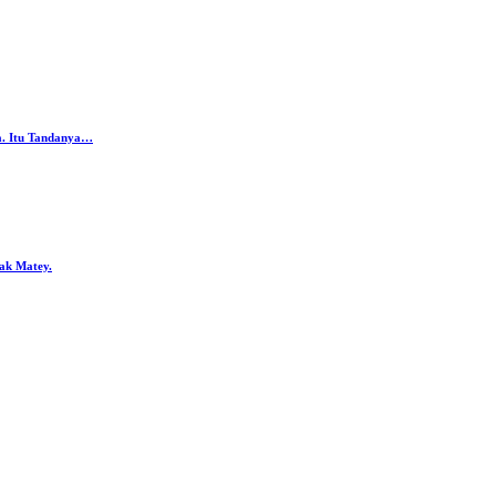
da. Itu Tandanya…
ak Matey.