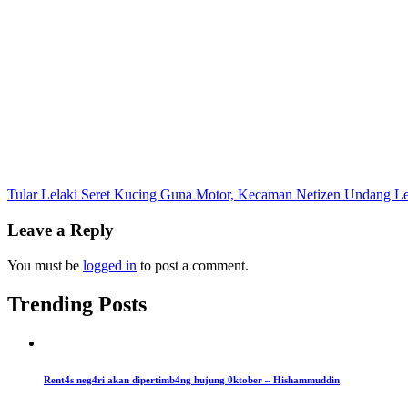
Post
Tular Lelaki Seret Kucing Guna Motor, Kecaman Netizen Undang Lel
navigation
Leave a Reply
You must be
logged in
to post a comment.
Trending Posts
Rent4s neg4ri akan dipertimb4ng hujung 0ktober – Hishammuddin