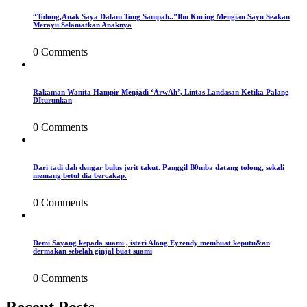
“Tolong,Anak Saya Dalam Tong Sampah..”Ibu Kucing Mengiau Sayu Seakan
Merayu Selamatkan Anaknya
0 Comments
Rakaman Wanita Hampir Menjadi ‘ArwAh’, Lintas Landasan Ketika Palang
DIturunkan
0 Comments
Dari tadi dah dengar bulus jerit takut. Panggil B0mba datang tolong, sekali
memang betul dia bercakap.
0 Comments
Demi Sayang kepada suami , isteri Along Eyzendy membuat keputu&an
dermakan sebelah ginjal buat suami
0 Comments
Recent Posts