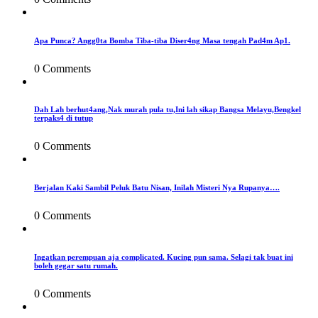
Apa Punca? Angg0ta Bomba Tiba-tiba Diser4ng Masa tengah Pad4m Ap1.
0 Comments
Dah Lah berhut4ang,Nak murah pula tu,Ini lah sikap Bangsa Melayu,Bengkel
terpaks4 di tutup
0 Comments
Berjalan Kaki Sambil Peluk Batu Nisan, Inilah Misteri Nya Rupanya….
0 Comments
Ingatkan perempuan aja complicated. Kucing pun sama. Selagi tak buat ini
boleh gegar satu rumah.
0 Comments