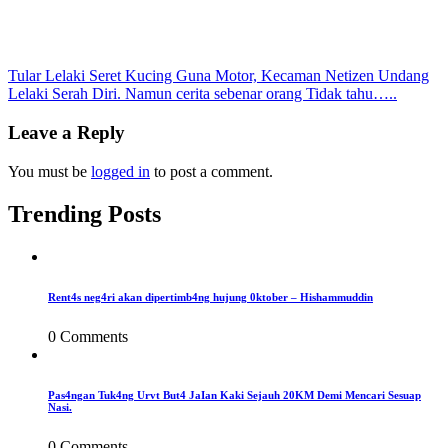
Post
Tular Lelaki Seret Kucing Guna Motor, Kecaman Netizen Undang
Lelaki Serah Diri. Namun cerita sebenar orang Tidak tahu…..
navigation
Leave a Reply
You must be
logged in
to post a comment.
Trending Posts
Rent4s neg4ri akan dipertimb4ng hujung 0ktober – Hishammuddin
0 Comments
Pas4ngan Tuk4ng Urvt But4 JaIan Kaki Sejauh 20KM Demi Mencari Sesuap
Nasi.
0 Comments