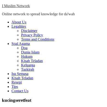
Skip
I Muslim Network
to
Online network to spread knowledge for da'wah
content
Close
About Us
Menu
Legalities
Disclaimer
Privacy Policy
Terms and Conditions
Soal Agama
Doa
Dunia Islam
Hukum
Kisah Teladan
Keluarga
Tazkirah
Isu Semasa
Kisah Teladan
Resepi
Tips
Contact Us
kucingseretfeat