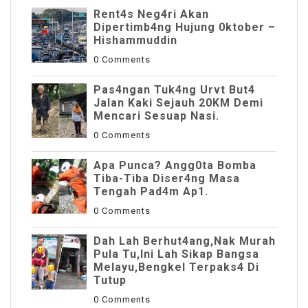
Rent4s Neg4ri Akan
Dipertimb4ng Hujung 0ktober –
Hishammuddin
0 Comments
Pas4ngan Tuk4ng Urvt But4
JaIan Kaki Sejauh 20KM Demi
Mencari Sesuap Nasi.
0 Comments
Apa Punca? Angg0ta Bomba
Tiba-Tiba Diser4ng Masa
Tengah Pad4m Ap1.
0 Comments
Dah Lah Berhut4ang,Nak Murah
Pula Tu,Ini Lah Sikap Bangsa
Melayu,Bengkel Terpaks4 Di
Tutup
0 Comments