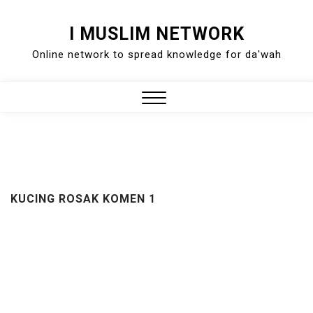
Skip
I MUSLIM NETWORK
to
Online network to spread knowledge for da'wah
content
Close
Menu
KUCING ROSAK KOMEN 1