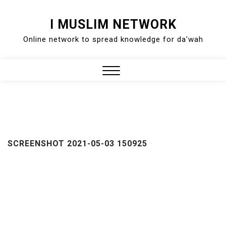
Skip
I MUSLIM NETWORK
to
Online network to spread knowledge for da'wah
content
Close
Menu
SCREENSHOT 2021-05-03 150925