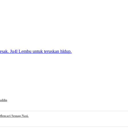
esak. Ju4l Lembu untuk teruskan hldup.
uddin
encari Sesuap Nasi.