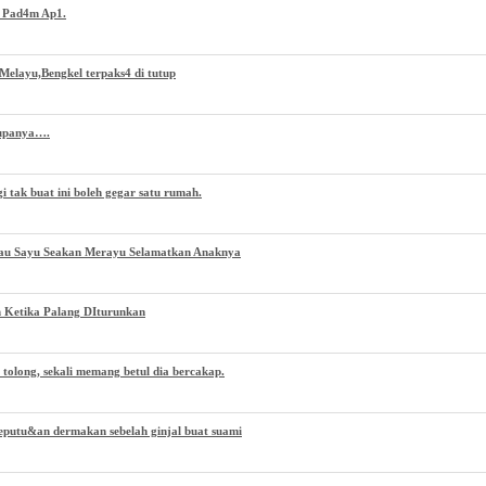
h Pad4m Ap1.
Melayu,Bengkel terpaks4 di tutup
Rupanya….
 tak buat ini boleh gegar satu rumah.
au Sayu Seakan Merayu Selamatkan Anaknya
 Ketika Palang DIturunkan
 tolong, sekali memang betul dia bercakap.
eputu&an dermakan sebelah ginjal buat suami