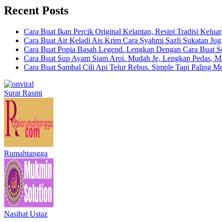
Recent Posts
Cara Buat Ikan Percik Original Kelantan, Resipi Tradisi Kelua
Cara Buat Air Keladi Ais Krim Cara Syahmi Sazli Sukatan Ju
Cara Buat Popia Basah Legend. Lengkap Dengan Cara Buat S
Cara Buat Sup Ayam Siam Aroi. Mudah Je, Lengkap Pedas, M
Cara Buat Sambal Cili Api Telur Rebus. Simple Tapi Paling M
Surat Rasmi
Rumahtangga
Nasihat Ustaz