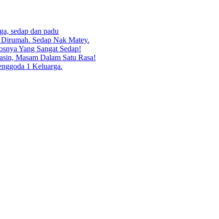
rga, sedap dan padu
g Dirumah. Sedap Nak Matey.
osnya Yang Sangat Sedap!
asin, Masam Dalam Satu Rasa!
enggoda 1 Keluarga.