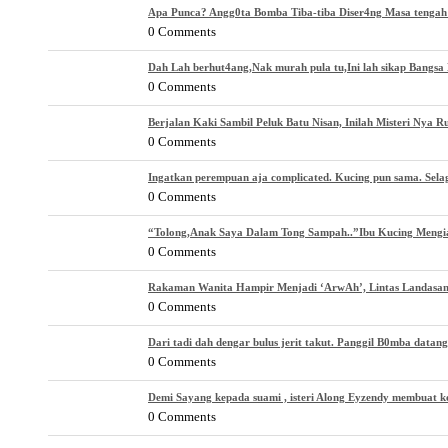
Apa Punca? Angg0ta Bomba Tiba-tiba Diser4ng Masa tenga
0 Comments
Dah Lah berhut4ang,Nak murah pula tu,Ini lah sikap Bangsa 
0 Comments
Berjalan Kaki Sambil Peluk Batu Nisan, Inilah Misteri Nya 
0 Comments
Ingatkan perempuan aja complicated. Kucing pun sama. Selagi
0 Comments
“Tolong,Anak Saya Dalam Tong Sampah..”Ibu Kucing Mengi
0 Comments
Rakaman Wanita Hampir Menjadi ‘ArwAh’, Lintas Landasan
0 Comments
Dari tadi dah dengar bulus jerit takut. Panggil B0mba datang
0 Comments
Demi Sayang kepada suami , isteri Along Eyzendy membuat k
0 Comments