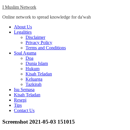
Skip
I Muslim Network
to
Online network to spread knowledge for da'wah
content
Close
About Us
Menu
Legalities
Disclaimer
Privacy Policy
Terms and Conditions
Soal Agama
Doa
Dunia Islam
Hukum
Kisah Teladan
Keluarga
Tazkirah
Isu Semasa
Kisah Teladan
Resepi
Tips
Contact Us
Screenshot 2021-05-03 151015