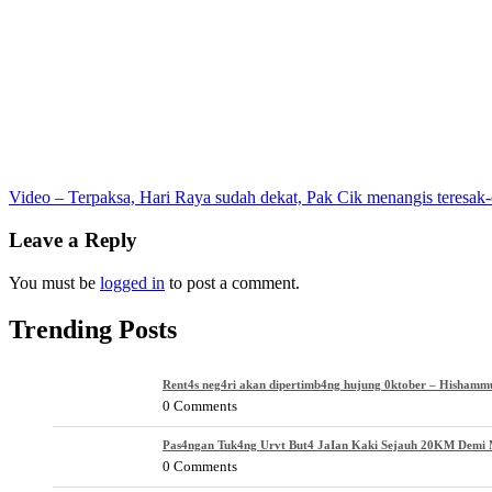
Post
Video – Terpaksa, Hari Raya sudah dekat, Pak Cik menangis teresak-
navigation
Leave a Reply
You must be
logged in
to post a comment.
Trending Posts
Rent4s neg4ri akan dipertimb4ng hujung 0ktober – Hishamm
0 Comments
Pas4ngan Tuk4ng Urvt But4 JaIan Kaki Sejauh 20KM Demi M
0 Comments