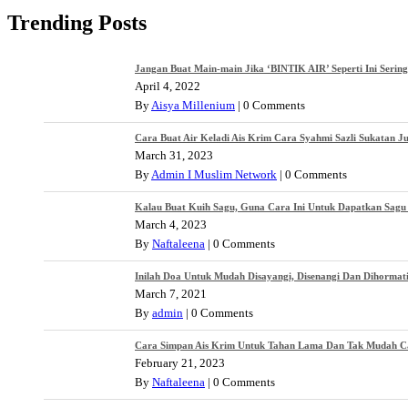
Trending Posts
Jangan Buat Main-main Jika ‘BINTIK AIR’ Seperti Ini Serin
April 4, 2022
By
Aisya Millenium
|
0 Comments
Cara Buat Air Keladi Ais Krim Cara Syahmi Sazli Sukatan J
March 31, 2023
By
Admin I Muslim Network
|
0 Comments
Kalau Buat Kuih Sagu, Guna Cara Ini Untuk Dapatkan Sagu 
March 4, 2023
By
Naftaleena
|
0 Comments
Inilah Doa Untuk Mudah Disayangi, Disenangi Dan Dihormat
March 7, 2021
By
admin
|
0 Comments
Cara Simpan Ais Krim Untuk Tahan Lama Dan Tak Mudah Cair
February 21, 2023
By
Naftaleena
|
0 Comments