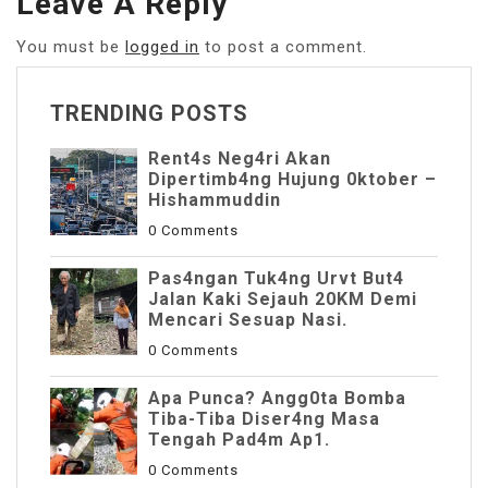
Leave A Reply
You must be
logged in
to post a comment.
TRENDING POSTS
Rent4s Neg4ri Akan
Dipertimb4ng Hujung 0ktober –
Hishammuddin
0 Comments
Pas4ngan Tuk4ng Urvt But4
JaIan Kaki Sejauh 20KM Demi
Mencari Sesuap Nasi.
0 Comments
Apa Punca? Angg0ta Bomba
Tiba-Tiba Diser4ng Masa
Tengah Pad4m Ap1.
0 Comments