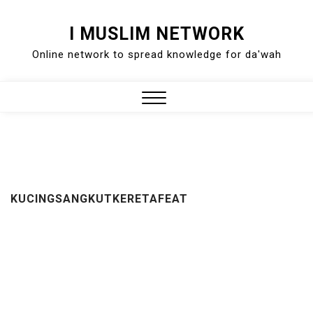
Skip
I MUSLIM NETWORK
to
Online network to spread knowledge for da'wah
content
Close
Menu
KUCINGSANGKUTKERETAFEAT