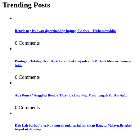
Trending Posts
Rent4s neg4ri akan dipertimb4ng hujung 0ktober – Hishammuddin
0 Comments
Pas4ngan Tuk4ng Urvt But4 JaIan Kaki Sejauh 20KM Demi Mencari Sesuap
Nasi.
0 Comments
Apa Punca? Angg0ta Bomba Tiba-tiba Diser4ng Masa tengah Pad4m Ap1.
0 Comments
Dah Lah berhut4ang,Nak murah pula tu,Ini lah sikap Bangsa Melayu,Bengkel
terpaks4 di tutup