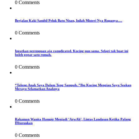
0 Comments
Berjalan Kaki Sambil Peluk Batu Nisan, Inilah Misteri Nya Rupanya….
0 Comments
Ingatkan perempuan aja complicated. Kucing pun sama. Selagi tak buat ini
boleh gegar satu rumah.
0 Comments
“Tolong,Anak Saya Dalam Tong Sampah..”Ibu Kucing Mengiau Sayu Seakan
Merayu Selamatkan Anaknya
0 Comments
Rakaman Wanita Hampir Menjadi ‘ArwAh’, Lintas Landasan Ketika Palang
DIturunkan
0 Comments