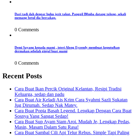
Dari tadi dah dengar bulus jerit takut. Panggil B0mba datang tolong, sekali
memang betul dia bercakap.
0 Comments
Demi Sayang kepada suami , isteri Along Eyzendy membuat keputu&an
dermakan sebelah ginjal buat suami
0 Comments
Recent Posts
Cara Buat Ikan Percik Original Kelantan, Resipi Tradisi
Keluarga, sedap dan padu
Cara Buat Air Keladi Ais Krim Cara Syahmi Sazli Sukatan
Jug Dirumah. Sedap Nak Matey.
Cara Buat Popia Basah Legend. Lengkap Dengan Cara Buat
Sosnya Yang Sangat Sedap!
Cara Buat Sup Ayam Siam Aroi. Mudah Je, Lengkap Pedas,
Masin, Masam Dalam Satu Rasa!
Cara Buat Sambal Cili Api Telur Rebus. Simple Tapi Paling