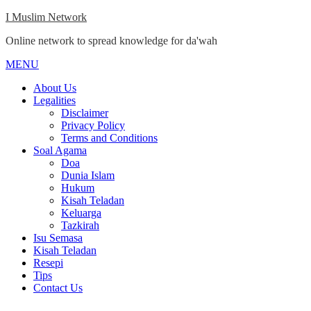
Skip
I Muslim Network
to
Online network to spread knowledge for da'wah
content
MENU
Close
Menu
About Us
Legalities
Disclaimer
Privacy Policy
Terms and Conditions
Soal Agama
Doa
Dunia Islam
Hukum
Kisah Teladan
Keluarga
Tazkirah
Isu Semasa
Kisah Teladan
Resepi
Tips
Contact Us