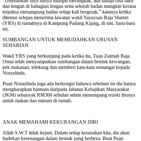
“Disebabkan saya hanya mampu merangkak, ada sahaja rasa sakit
dan lenguh di bahagian lengan serta seluruh badan mungkin kerana
terpaksa menampung badan setiap kali bergerak,” katanya ketika
ditemui selepas menerima lawatan wakil Yayaysan Raja Shamri
(YRS) di rumahnya di Kampung Padang Kijang, di sini, baru-baru
ini.
SUMBANGAN UNTUK MEMUDAHKAN URUSAN
SEHARIAN
Wakil YRS yang berkunjung pada ketika itu, Tuan Zaimah Raja
Omar telah menyampaikan sumbangan dalam bentuk kewangan,
pek makanan, telekung dan memberi kata-kata semangat kepada
Norazlinda.
Puan Norazlinda juga ada berkongsi bahawa sebelum ini dia hanya
mengharapkan bantuan daripada Jabatan Kebajikan Masyarakat
(JKM) sebanyak RM300 sebulan selain menumpang rezeki ibunya
untuk makan dan minum di rumah.
ANAK MEMAHAMI KEKURANGAN DIRI
Allah S.W.T tidak kejam. Dalam setiap kesusahan kita, dia akan
hadirkan kesenangan dalam bentuk yang berbeza. Buat Puan