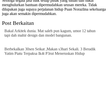
Semoga segala jasa baik setiap pihak yang sudah dan bakal
menghulurkan bantuan dipermudahkan urusan mereka. Tidak
dilupakan juga supaya perjalanan hidup Puan Norazlina sekeluarga
juga akan semakin dipermudahkan.
Post Berkaitan
Bakal Arkitek dunia. Mat saleh pun kagum, umor 12 tahun
tapi dah mahir design dan model bangunan.
Berbekalkan 30sen Seikat ,Makan s3hari Sekali. 3 Beradik
Yatim Piatu Terpaksa Ik4t P3rut Meneruskan Hidup