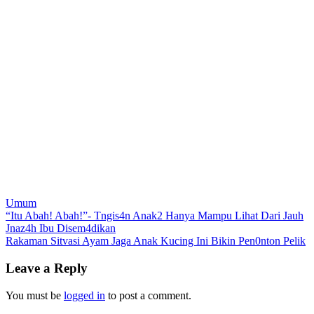
Umum
Post
“Itu Abah! Abah!”- Tngis4n Anak2 Hanya Mampu Lihat Dari Jauh
Jnaz4h Ibu Disem4dikan
navigation
Rakaman Sitvasi Ayam Jaga Anak Kucing Ini Bikin Pen0nton Pelik
Leave a Reply
You must be
logged in
to post a comment.