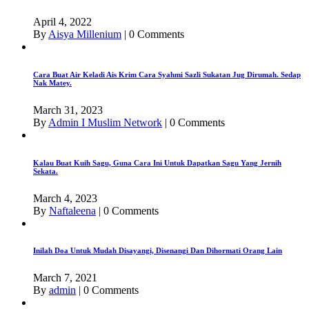
April 4, 2022
By
Aisya Millenium
|
0 Comments
Cara Buat Air Keladi Ais Krim Cara Syahmi Sazli Sukatan Jug Dirumah. Sedap
Nak Matey.
March 31, 2023
By
Admin I Muslim Network
|
0 Comments
Kalau Buat Kuih Sagu, Guna Cara Ini Untuk Dapatkan Sagu Yang Jernih
Sekata.
March 4, 2023
By
Naftaleena
|
0 Comments
Inilah Doa Untuk Mudah Disayangi, Disenangi Dan Dihormati Orang Lain
March 7, 2021
By
admin
|
0 Comments