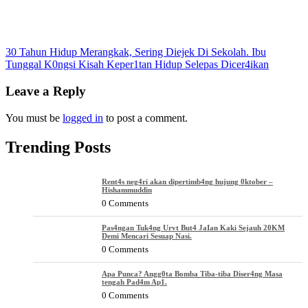
Post
30 Tahun Hidup Merangkak, Sering Diejek Di Sekolah. Ibu
Tunggal K0ngsi Kisah Keper1tan Hidup Selepas Dicer4ikan
navigation
Leave a Reply
You must be
logged in
to post a comment.
Trending Posts
Rent4s neg4ri akan dipertimb4ng hujung 0ktober –
Hishammuddin
0 Comments
Pas4ngan Tuk4ng Urvt But4 JaIan Kaki Sejauh 20KM
Demi Mencari Sesuap Nasi.
0 Comments
Apa Punca? Angg0ta Bomba Tiba-tiba Diser4ng Masa
tengah Pad4m Ap1.
0 Comments