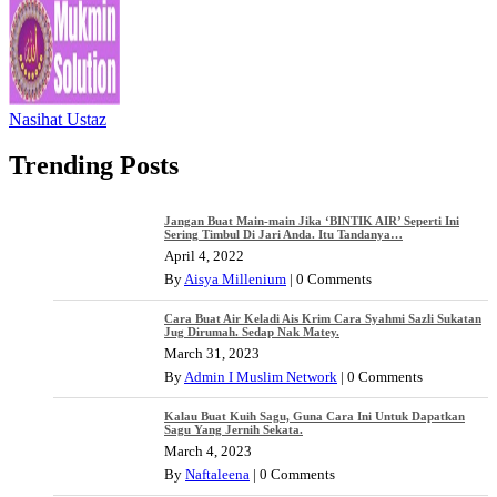
Nasihat Ustaz
Trending Posts
Jangan Buat Main-main Jika ‘BINTIK AIR’ Seperti Ini
Sering Timbul Di Jari Anda. Itu Tandanya…
April 4, 2022
By
Aisya Millenium
|
0 Comments
Cara Buat Air Keladi Ais Krim Cara Syahmi Sazli Sukatan
Jug Dirumah. Sedap Nak Matey.
March 31, 2023
By
Admin I Muslim Network
|
0 Comments
Kalau Buat Kuih Sagu, Guna Cara Ini Untuk Dapatkan
Sagu Yang Jernih Sekata.
March 4, 2023
By
Naftaleena
|
0 Comments