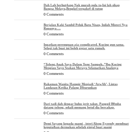
Dah Lah berhut4ang,Nak murah pula tu,Ini lah sikap
Bangsa Melayu,Bengkel terpaks4 di tutup
0 Comments
Berjalan Kaki Sambil Peluk Batu Nisan, Inilah Misteri Nya
Rupanya….
0 Comments
Ingatkan perempuan aja complicated. Kucing pun sama.
Selagi tak buat ini boleh gegar satu rumah.
0 Comments
“Tolong,Anak Saya Dalam Tong Sampah..”Ibu Kucing
Mengiau Sayu Seakan Merayu Selamatkan Anaknya
0 Comments
Rakaman Wanita Hampir Menjadi ‘ArwAh’, Lintas
Landasan Ketika Palang DIturunkan
0 Comments
Dari tadi dah dengar bulus jerit takut. Panggil B0mba
datang tolong, sekali memang betul dia bercakap.
0 Comments
Demi Sayang kepada suami , isteri Along Eyzendy membuat
keputu&an dermakan sebelah ginjal buat suami