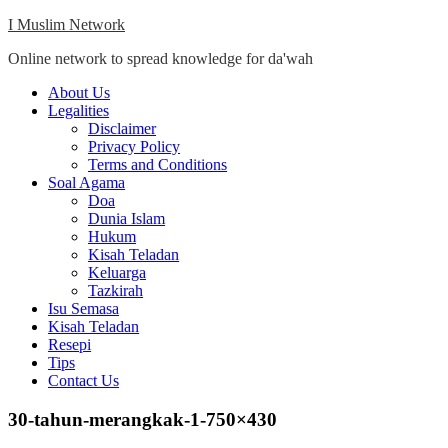
Skip
I Muslim Network
to
Online network to spread knowledge for da'wah
content
Close
About Us
Menu
Legalities
Disclaimer
Privacy Policy
Terms and Conditions
Soal Agama
Doa
Dunia Islam
Hukum
Kisah Teladan
Keluarga
Tazkirah
Isu Semasa
Kisah Teladan
Resepi
Tips
Contact Us
30-tahun-merangkak-1-750×430