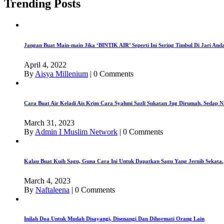
Trending Posts
Jangan Buat Main-main Jika ‘BINTIK AIR’ Seperti Ini Sering Timbul Di Jari An
April 4, 2022
By
Aisya Millenium
|
0 Comments
Cara Buat Air Keladi Ais Krim Cara Syahmi Sazli Sukatan Jug Dirumah. Sedap N
March 31, 2023
By
Admin I Muslim Network
|
0 Comments
Kalau Buat Kuih Sagu, Guna Cara Ini Untuk Dapatkan Sagu Yang Jernih Sekata.
March 4, 2023
By
Naftaleena
|
0 Comments
Inilah Doa Untuk Mudah Disayangi, Disenangi Dan Dihormati Orang Lain