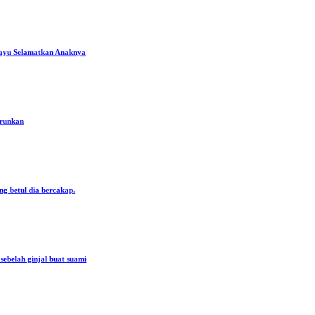
ayu Selamatkan Anaknya
urunkan
ng betul dia bercakap.
ebelah ginjal buat suami