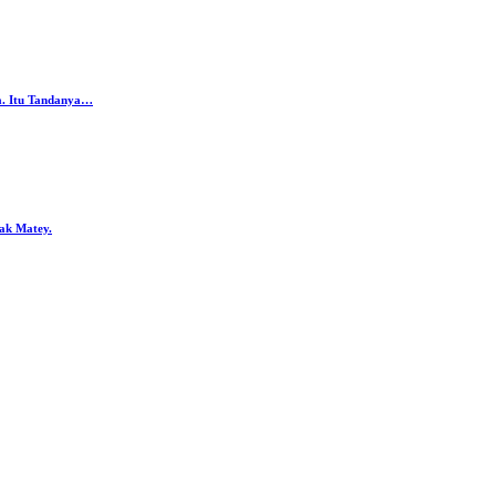
da. Itu Tandanya…
ak Matey.