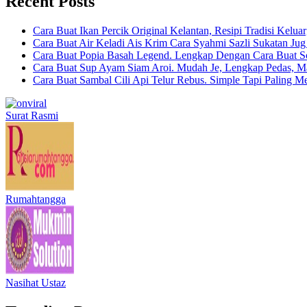
Recent Posts
Cara Buat Ikan Percik Original Kelantan, Resipi Tradisi Kelua
Cara Buat Air Keladi Ais Krim Cara Syahmi Sazli Sukatan Ju
Cara Buat Popia Basah Legend. Lengkap Dengan Cara Buat S
Cara Buat Sup Ayam Siam Aroi. Mudah Je, Lengkap Pedas, M
Cara Buat Sambal Cili Api Telur Rebus. Simple Tapi Paling M
Surat Rasmi
Rumahtangga
Nasihat Ustaz