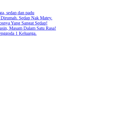
rga, sedap dan padu
g Dirumah. Sedap Nak Matey.
osnya Yang Sangat Sedap!
asin, Masam Dalam Satu Rasa!
enggoda 1 Keluarga.