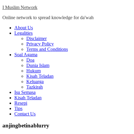
Skip
I Muslim Network
to
Online network to spread knowledge for da'wah
content
Close
About Us
Menu
Legalities
Disclaimer
Privacy Policy
Terms and Conditions
Soal Agama
Doa
Dunia Islam
Hukum
Kisah Teladan
Keluarga
Tazkirah
Isu Semasa
Kisah Teladan
Resepi
Tips
Contact Us
anjingbetinablurry