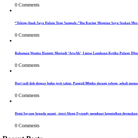
0 Comments
“Tolong,Anak Saya Dalam Tong Sampah..”Ibu Kucing Mengiau Sayu Seakan Mer
0 Comments
Rakaman Wanita Hampir Menjadi ‘ArwAh’, Lintas Landasan Ketika Palang DIt
0 Comments
Dari tadi dah dengar bulus jerit takut. Panggil B0mba datang tolong, sekali mema
0 Comments
Demi Sayang kepada suami , isteri Along Eyzendy membuat keputu&an dermakan s
0 Comments