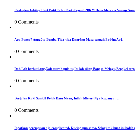
Pas4ngan Tuk4ng Urvt But4 JaIan Kaki Sejauh 20KM Demi Mencari Sesuap Nasi.
0 Comments
Apa Punca? Angg0ta Bomba Tiba-tiba Diser4ng Masa tengah Pad4m Ap1.
0 Comments
Dah Lah berhut4ang,Nak murah pula tu,Ini lah sikap Bangsa Melayu,Bengkel terp
0 Comments
Berjalan Kaki Sambil Peluk Batu Nisan, Inilah Misteri Nya Rupanya….
0 Comments
Ingatkan perempuan aja complicated. Kucing pun sama. Selagi tak buat ini boleh 