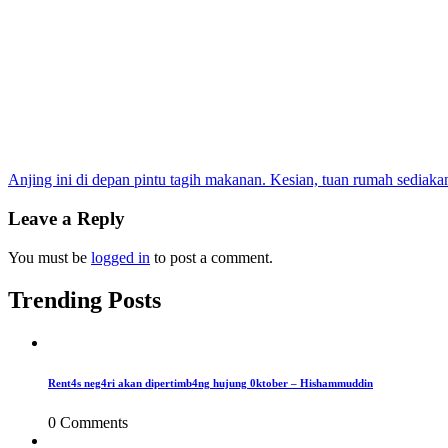
Post
Anjing ini di depan pintu tagih makanan. Kesian, tuan rumah sediaka
navigation
Leave a Reply
You must be
logged in
to post a comment.
Trending Posts
Rent4s neg4ri akan dipertimb4ng hujung 0ktober – Hishammuddin
0 Comments