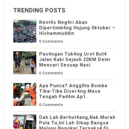
TRENDING POSTS
Rent4s Neg4ri Akan
Dipertimb4ng Hujung 0ktober –
Hishammuddin
0 Comments
Pas4ngan Tuk4ng Urvt But4
JaIan Kaki Sejauh 20KM Demi
Mencari Sesuap Nasi.
0 Comments
Apa Punca? Angg0ta Bomba
Tiba-Tiba Diser4ng Masa
Tengah Pad4m Ap1.
0 Comments
Dah Lah Berhut4ang,Nak Murah
Pula Tu,Ini Lah Sikap Bangsa
Melayu,Bengkel Terpaks4 Di