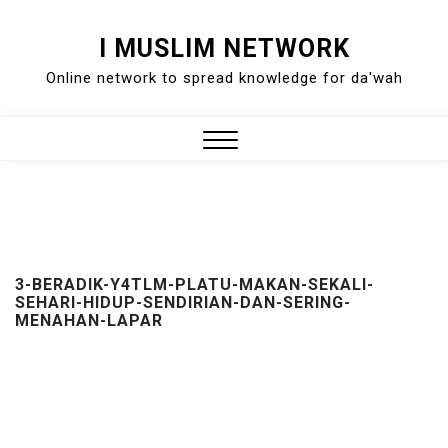
Skip
I MUSLIM NETWORK
to
Online network to spread knowledge for da'wah
content
Close
Menu
3-BERADIK-Y4TLM-PLATU-MAKAN-SEKALI-
SEHARI-HIDUP-SENDIRIAN-DAN-SERING-
MENAHAN-LAPAR