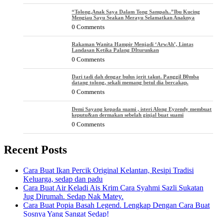
“Tolong,Anak Saya Dalam Tong Sampah..”Ibu Kucing
Mengiau Sayu Seakan Merayu Selamatkan Anaknya
0 Comments
Rakaman Wanita Hampir Menjadi ‘ArwAh’, Lintas
Landasan Ketika Palang DIturunkan
0 Comments
Dari tadi dah dengar bulus jerit takut. Panggil B0mba
datang tolong, sekali memang betul dia bercakap.
0 Comments
Demi Sayang kepada suami , isteri Along Eyzendy membuat
keputu&an dermakan sebelah ginjal buat suami
0 Comments
Recent Posts
Cara Buat Ikan Percik Original Kelantan, Resipi Tradisi
Keluarga, sedap dan padu
Cara Buat Air Keladi Ais Krim Cara Syahmi Sazli Sukatan
Jug Dirumah. Sedap Nak Matey.
Cara Buat Popia Basah Legend. Lengkap Dengan Cara Buat
Sosnya Yang Sangat Sedap!