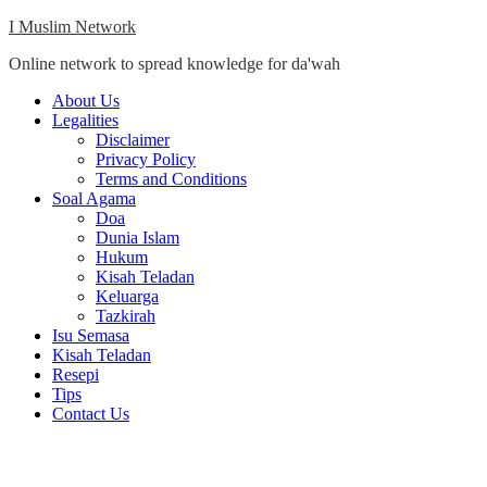
Skip
I Muslim Network
to
Online network to spread knowledge for da'wah
content
Close
About Us
Menu
Legalities
Disclaimer
Privacy Policy
Terms and Conditions
Soal Agama
Doa
Dunia Islam
Hukum
Kisah Teladan
Keluarga
Tazkirah
Isu Semasa
Kisah Teladan
Resepi
Tips
Contact Us