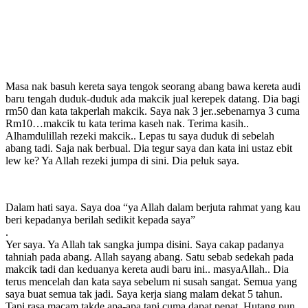
Masa nak basuh kereta saya tengok seorang abang bawa kereta audi
baru tengah duduk-duduk ada makcik jual kerepek datang. Dia bagi
rm50 dan kata takperlah makcik. Saya nak 3 jer..sebenarnya 3 cuma
Rm10…makcik tu kata terima kaseh nak. Terima kasih..
Alhamdulillah rezeki makcik.. Lepas tu saya duduk di sebelah
abang tadi. Saja nak berbual. Dia tegur saya dan kata ini ustaz ebit
lew ke? Ya Allah rezeki jumpa di sini. Dia peluk saya.
Dalam hati saya. Saya doa “ya Allah dalam berjuta rahmat yang kau
beri kepadanya berilah sedikit kepada saya”
.
Yer saya. Ya Allah tak sangka jumpa disini. Saya cakap padanya
tahniah pada abang. Allah sayang abang. Satu sebab sedekah pada
makcik tadi dan keduanya kereta audi baru ini.. masyaAllah.. Dia
terus mencelah dan kata saya sebelum ni susah sangat. Semua yang
saya buat semua tak jadi. Saya kerja siang malam dekat 5 tahun.
Tapi rasa macam takde apa-apa tapi cuma dapat penat. Hutang pun