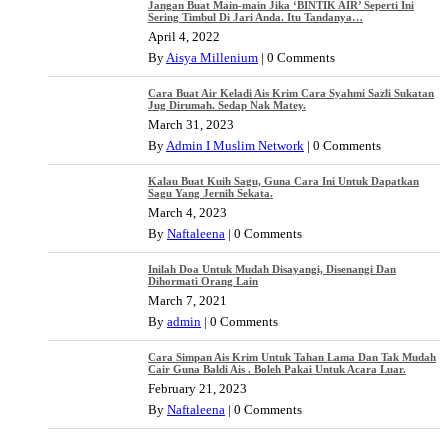
Jangan Buat Main-main Jika ‘BINTIK AIR’ Seperti Ini
Sering Timbul Di Jari Anda. Itu Tandanya…
April 4, 2022
By
Aisya Millenium
|
0 Comments
Cara Buat Air Keladi Ais Krim Cara Syahmi Sazli Sukatan
Jug Dirumah. Sedap Nak Matey.
March 31, 2023
By
Admin I Muslim Network
|
0 Comments
Kalau Buat Kuih Sagu, Guna Cara Ini Untuk Dapatkan
Sagu Yang Jernih Sekata.
March 4, 2023
By
Naftaleena
|
0 Comments
Inilah Doa Untuk Mudah Disayangi, Disenangi Dan
Dihormati Orang Lain
March 7, 2021
By
admin
|
0 Comments
Cara Simpan Ais Krim Untuk Tahan Lama Dan Tak Mudah
Cair Guna Baldi Ais . Boleh Pakai Untuk Acara Luar.
February 21, 2023
By
Naftaleena
|
0 Comments