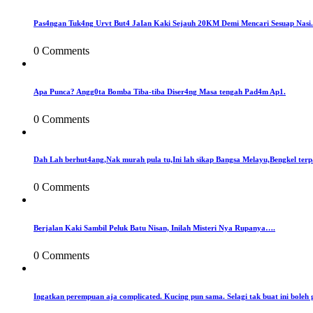
Pas4ngan Tuk4ng Urvt But4 JaIan Kaki Sejauh 20KM Demi Mencari Sesuap Nasi.
0 Comments
Apa Punca? Angg0ta Bomba Tiba-tiba Diser4ng Masa tengah Pad4m Ap1.
0 Comments
Dah Lah berhut4ang,Nak murah pula tu,Ini lah sikap Bangsa Melayu,Bengkel terp
0 Comments
Berjalan Kaki Sambil Peluk Batu Nisan, Inilah Misteri Nya Rupanya….
0 Comments
Ingatkan perempuan aja complicated. Kucing pun sama. Selagi tak buat ini boleh 