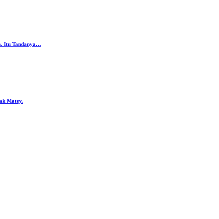
da. Itu Tandanya…
ak Matey.