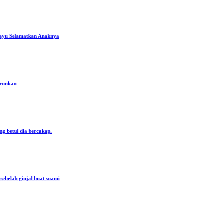
ayu Selamatkan Anaknya
urunkan
ng betul dia bercakap.
ebelah ginjal buat suami