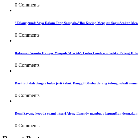
0 Comments
“Tolong,Anak Saya Dalam Tong Sampah..”Ibu Kucing Mengiau Sayu Seakan Mer
0 Comments
Rakaman Wanita Hampir Menjadi ‘ArwAh’, Lintas Landasan Ketika Palang DIt
0 Comments
Dari tadi dah dengar bulus jerit takut. Panggil B0mba datang tolong, sekali mema
0 Comments
Demi Sayang kepada suami , isteri Along Eyzendy membuat keputu&an dermakan s
0 Comments