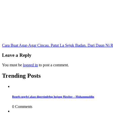
Post
Cara Buat Agar-Agar Cincau. Patut La Sejuk Badan. Dari Daun Ni 
navigation
Leave a Reply
You must be
logged in
to post a comment.
Trending Posts
Rent4s neg4ri akan dipertimb4ng hujung 0ktober – Hishammuddin
0 Comments