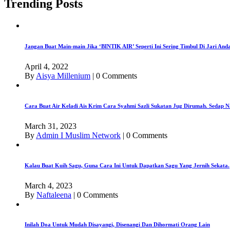
Trending Posts
Jangan Buat Main-main Jika ‘BINTIK AIR’ Seperti Ini Sering Timbul Di Jari An
April 4, 2022
By
Aisya Millenium
|
0 Comments
Cara Buat Air Keladi Ais Krim Cara Syahmi Sazli Sukatan Jug Dirumah. Sedap N
March 31, 2023
By
Admin I Muslim Network
|
0 Comments
Kalau Buat Kuih Sagu, Guna Cara Ini Untuk Dapatkan Sagu Yang Jernih Sekata.
March 4, 2023
By
Naftaleena
|
0 Comments
Inilah Doa Untuk Mudah Disayangi, Disenangi Dan Dihormati Orang Lain