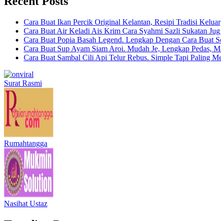
Recent Posts
Cara Buat Ikan Percik Original Kelantan, Resipi Tradisi Kelua
Cara Buat Air Keladi Ais Krim Cara Syahmi Sazli Sukatan Ju
Cara Buat Popia Basah Legend. Lengkap Dengan Cara Buat S
Cara Buat Sup Ayam Siam Aroi. Mudah Je, Lengkap Pedas, M
Cara Buat Sambal Cili Api Telur Rebus. Simple Tapi Paling M
Surat Rasmi
Rumahtangga
Nasihat Ustaz