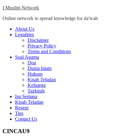
Skip
I Muslim Network
to
Online network to spread knowledge for da'wah
content
Close
About Us
Menu
Legalities
Disclaimer
Privacy Policy
Terms and Conditions
Soal Agama
Doa
Dunia Islam
Hukum
Kisah Teladan
Keluarga
Tazkirah
Isu Semasa
Kisah Teladan
Resepi
Tips
Contact Us
CINCAU9