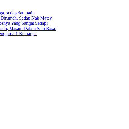
rga, sedap dan padu
g Dirumah. Sedap Nak Matey.
osnya Yang Sangat Sedap!
asin, Masam Dalam Satu Rasa!
enggoda 1 Keluarga.