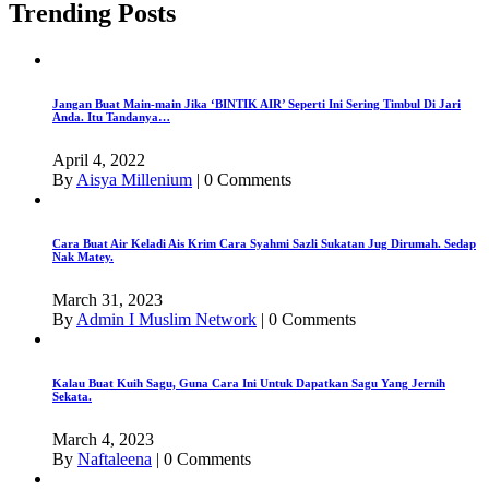
Trending Posts
Jangan Buat Main-main Jika ‘BINTIK AIR’ Seperti Ini Sering Timbul Di Jari
Anda. Itu Tandanya…
April 4, 2022
By
Aisya Millenium
|
0 Comments
Cara Buat Air Keladi Ais Krim Cara Syahmi Sazli Sukatan Jug Dirumah. Sedap
Nak Matey.
March 31, 2023
By
Admin I Muslim Network
|
0 Comments
Kalau Buat Kuih Sagu, Guna Cara Ini Untuk Dapatkan Sagu Yang Jernih
Sekata.
March 4, 2023
By
Naftaleena
|
0 Comments