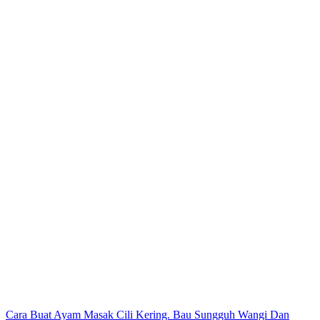
Post
Cara Buat Ayam Masak Cili Kering. Bau Sungguh Wangi Dan