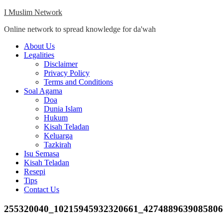
Skip
I Muslim Network
to
Online network to spread knowledge for da'wah
content
Close
About Us
Menu
Legalities
Disclaimer
Privacy Policy
Terms and Conditions
Soal Agama
Doa
Dunia Islam
Hukum
Kisah Teladan
Keluarga
Tazkirah
Isu Semasa
Kisah Teladan
Resepi
Tips
Contact Us
255320040_10215945932320661_427488963908580