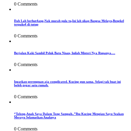
0 Comments
Dah Lah berhut4ang,Nak murah pula tu,Ini lah sikap Bangsa Melayu,Bengkel
terpaks4 di tutup
0 Comments
Berjalan Kaki Sambil Peluk Batu Nisan, Inilah Misteri Nya Rupanya….
0 Comments
Ingatkan perempuan aja complicated. Kucing pun sama. Selagi tak buat ini
boleh gegar satu rumah.
0 Comments
“Tolong,Anak Saya Dalam Tong Sampah..”Ibu Kucing Mengiau Sayu Seakan
Merayu Selamatkan Anaknya
0 Comments