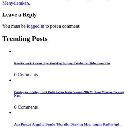
Menyelerakan.
navigation
Leave a Reply
You must be
logged in
to post a comment.
Trending Posts
Rent4s neg4ri akan dipertimb4ng hujung 0ktober – Hishammuddin
0 Comments
Pas4ngan Tuk4ng Urvt But4 JaIan Kaki Sejauh 20KM Demi Mencari Sesuap
Nasi.
0 Comments
Apa Punca? Angg0ta Bomba Tiba-tiba Diser4ng Masa tengah Pad4m Ap1.