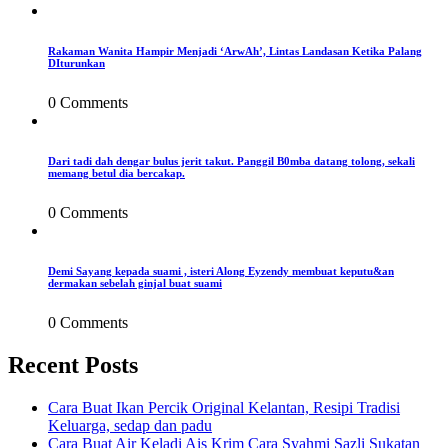
Rakaman Wanita Hampir Menjadi ‘ArwAh’, Lintas Landasan Ketika Palang
DIturunkan
0 Comments
Dari tadi dah dengar bulus jerit takut. Panggil B0mba datang tolong, sekali
memang betul dia bercakap.
0 Comments
Demi Sayang kepada suami , isteri Along Eyzendy membuat keputu&an
dermakan sebelah ginjal buat suami
0 Comments
Recent Posts
Cara Buat Ikan Percik Original Kelantan, Resipi Tradisi
Keluarga, sedap dan padu
Cara Buat Air Keladi Ais Krim Cara Syahmi Sazli Sukatan