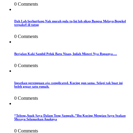
0 Comments
Dah Lah berhut4ang,Nak murah pula tu,Ini lah sikap Bangsa Melayu,Bengkel
terpaks4 di tutup
0 Comments
Berjalan Kaki Sambil Peluk Batu Nisan, Inilah Misteri Nya Rupanya….
0 Comments
Ingatkan perempuan aja complicated. Kucing pun sama. Selagi tak buat ini
boleh gegar satu rumah.
0 Comments
“Tolong,Anak Saya Dalam Tong Sampah..”Ibu Kucing Mengiau Sayu Seakan
Merayu Selamatkan Anaknya
0 Comments