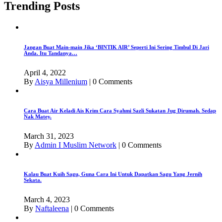
Trending Posts
Jangan Buat Main-main Jika ‘BINTIK AIR’ Seperti Ini Sering Timbul Di Jari
Anda. Itu Tandanya…
April 4, 2022
By
Aisya Millenium
|
0 Comments
Cara Buat Air Keladi Ais Krim Cara Syahmi Sazli Sukatan Jug Dirumah. Sedap
Nak Matey.
March 31, 2023
By
Admin I Muslim Network
|
0 Comments
Kalau Buat Kuih Sagu, Guna Cara Ini Untuk Dapatkan Sagu Yang Jernih
Sekata.
March 4, 2023
By
Naftaleena
|
0 Comments