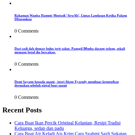
Rakaman Wanita Hampir Menjadi ‘ArwAh’, Lintas Landasan Ketika Palang
DIturunkan
0 Comments
Dari tadi dah dengar bulus jerit takut. Panggil B0mba datang tolong, sekali
memang betul dia bercakap.
0 Comments
Demi Sayang kepada suami , isteri Along Eyzendy membuat keputu&an
dermakan sebelah ginjal buat suami
0 Comments
Recent Posts
Cara Buat Ikan Percik Original Kelantan, Resipi Tradisi
Keluarga, sedap dan padu
Cara Buat Air Keladi Ais Krim Cara Syahmi Sazli Sukatan