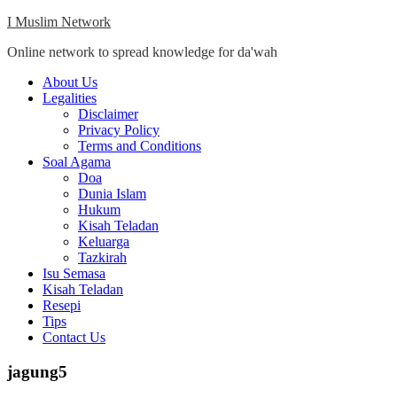
Skip
I Muslim Network
to
Online network to spread knowledge for da'wah
content
Close
About Us
Menu
Legalities
Disclaimer
Privacy Policy
Terms and Conditions
Soal Agama
Doa
Dunia Islam
Hukum
Kisah Teladan
Keluarga
Tazkirah
Isu Semasa
Kisah Teladan
Resepi
Tips
Contact Us
jagung5