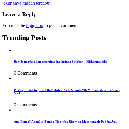
jagungnya mudah tercabut.
navigation
Leave a Reply
You must be
logged in
to post a comment.
Trending Posts
Rent4s neg4ri akan dipertimb4ng hujung 0ktober – Hishammuddin
0 Comments
Pas4ngan Tuk4ng Urvt But4 JaIan Kaki Sejauh 20KM Demi Mencari Sesuap
Nasi.
0 Comments
Apa Punca? Angg0ta Bomba Tiba-tiba Diser4ng Masa tengah Pad4m Ap1.