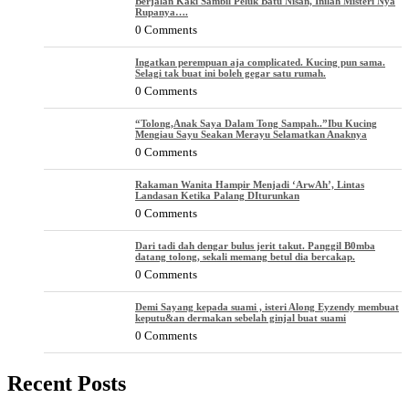
Berjalan Kaki Sambil Peluk Batu Nisan, Inilah Misteri Nya
Rupanya….
0 Comments
Ingatkan perempuan aja complicated. Kucing pun sama.
Selagi tak buat ini boleh gegar satu rumah.
0 Comments
“Tolong,Anak Saya Dalam Tong Sampah..”Ibu Kucing
Mengiau Sayu Seakan Merayu Selamatkan Anaknya
0 Comments
Rakaman Wanita Hampir Menjadi ‘ArwAh’, Lintas
Landasan Ketika Palang DIturunkan
0 Comments
Dari tadi dah dengar bulus jerit takut. Panggil B0mba
datang tolong, sekali memang betul dia bercakap.
0 Comments
Demi Sayang kepada suami , isteri Along Eyzendy membuat
keputu&an dermakan sebelah ginjal buat suami
0 Comments
Recent Posts