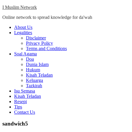
Skip
I Muslim Network
to
Online network to spread knowledge for da'wah
content
Close
About Us
Menu
Legalities
Disclaimer
Privacy Policy
Terms and Conditions
Soal Agama
Doa
Dunia Islam
Hukum
Kisah Teladan
Keluarga
Tazkirah
Isu Semasa
Kisah Teladan
Resepi
Tips
Contact Us
sandwich5