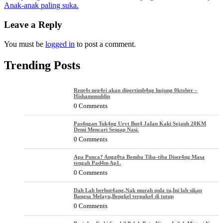
Anak-anak paling suka.
navigation
Leave a Reply
You must be
logged in
to post a comment.
Trending Posts
Rent4s neg4ri akan dipertimb4ng hujung 0ktober –
Hishammuddin
0 Comments
Pas4ngan Tuk4ng Urvt But4 JaIan Kaki Sejauh 20KM
Demi Mencari Sesuap Nasi.
0 Comments
Apa Punca? Angg0ta Bomba Tiba-tiba Diser4ng Masa
tengah Pad4m Ap1.
0 Comments
Dah Lah berhut4ang,Nak murah pula tu,Ini lah sikap
Bangsa Melayu,Bengkel terpaks4 di tutup
0 Comments