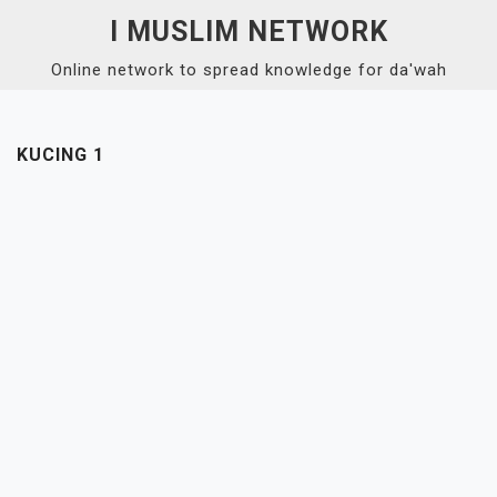
Skip
I MUSLIM NETWORK
to
Online network to spread knowledge for da'wah
content
Close
Menu
KUCING 1