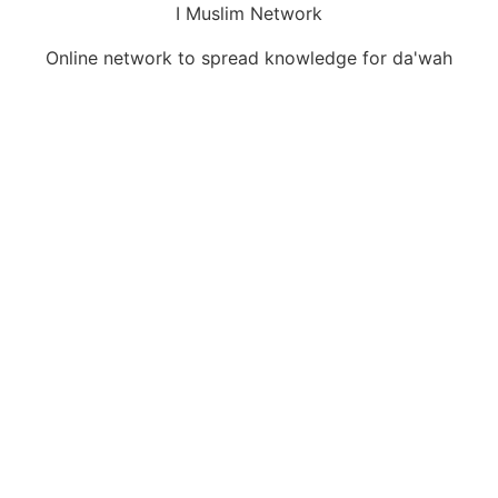
Skip
I Muslim Network
to
Online network to spread knowledge for da'wah
content