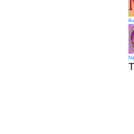
Ru
Na
T