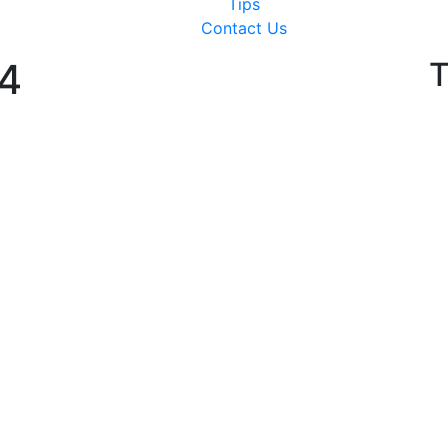
Tips
Contact Us
4
T