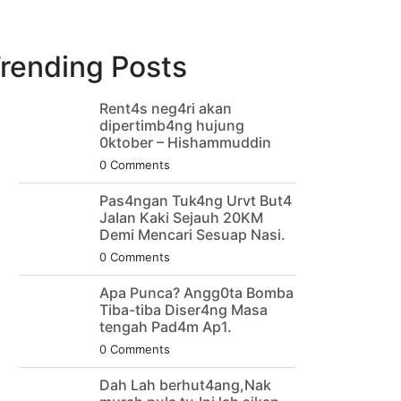
rending Posts
Rent4s neg4ri akan
dipertimb4ng hujung
0ktober – Hishammuddin
0 Comments
Pas4ngan Tuk4ng Urvt But4
JaIan Kaki Sejauh 20KM
Demi Mencari Sesuap Nasi.
0 Comments
Apa Punca? Angg0ta Bomba
Tiba-tiba Diser4ng Masa
tengah Pad4m Ap1.
0 Comments
Dah Lah berhut4ang,Nak