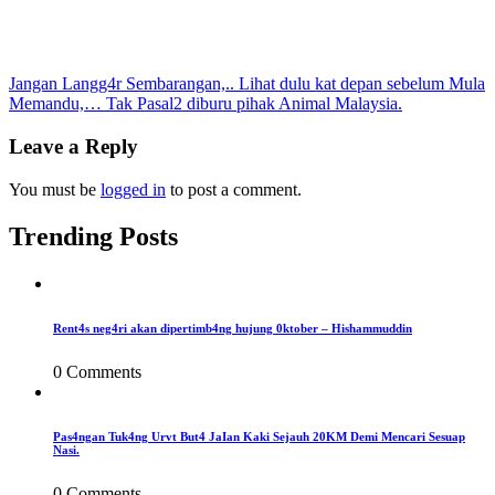
Post
Jangan Langg4r Sembarangan,.. Lihat dulu kat depan sebelum Mula
Memandu,… Tak Pasal2 diburu pihak Animal Malaysia.
navigation
Leave a Reply
You must be
logged in
to post a comment.
Trending Posts
Rent4s neg4ri akan dipertimb4ng hujung 0ktober – Hishammuddin
0 Comments
Pas4ngan Tuk4ng Urvt But4 JaIan Kaki Sejauh 20KM Demi Mencari Sesuap
Nasi.
0 Comments