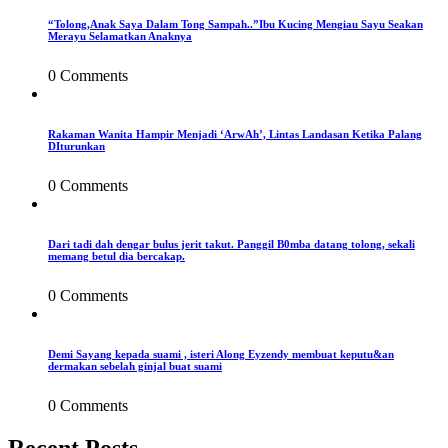
“Tolong,Anak Saya Dalam Tong Sampah..”Ibu Kucing Mengiau Sayu Seakan
Merayu Selamatkan Anaknya
0 Comments
Rakaman Wanita Hampir Menjadi ‘ArwAh’, Lintas Landasan Ketika Palang
DIturunkan
0 Comments
Dari tadi dah dengar bulus jerit takut. Panggil B0mba datang tolong, sekali
memang betul dia bercakap.
0 Comments
Demi Sayang kepada suami , isteri Along Eyzendy membuat keputu&an
dermakan sebelah ginjal buat suami
0 Comments
Recent Posts