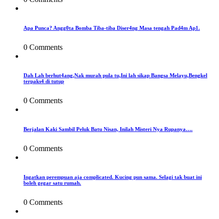
Apa Punca? Angg0ta Bomba Tiba-tiba Diser4ng Masa tengah Pad4m Ap1.
0 Comments
Dah Lah berhut4ang,Nak murah pula tu,Ini lah sikap Bangsa Melayu,Bengkel
terpaks4 di tutup
0 Comments
Berjalan Kaki Sambil Peluk Batu Nisan, Inilah Misteri Nya Rupanya….
0 Comments
Ingatkan perempuan aja complicated. Kucing pun sama. Selagi tak buat ini
boleh gegar satu rumah.
0 Comments