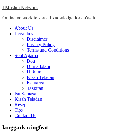
Skip
I Muslim Network
to
Online network to spread knowledge for da'wah
content
Close
About Us
Menu
Legalities
Disclaimer
Privacy Policy
Terms and Conditions
Soal Agama
Doa
Dunia Islam
Hukum
Kisah Teladan
Keluarga
Tazkirah
Isu Semasa
Kisah Teladan
Resepi
Tips
Contact Us
langgarkucingfeat