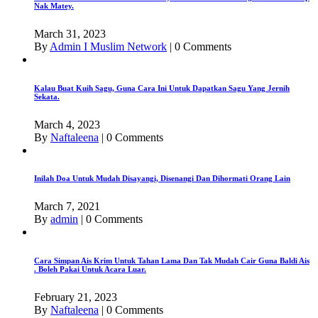
Nak Matey.
March 31, 2023
By
Admin I Muslim Network
|
0 Comments
Kalau Buat Kuih Sagu, Guna Cara Ini Untuk Dapatkan Sagu Yang Jernih
Sekata.
March 4, 2023
By
Naftaleena
|
0 Comments
Inilah Doa Untuk Mudah Disayangi, Disenangi Dan Dihormati Orang Lain
March 7, 2021
By
admin
|
0 Comments
Cara Simpan Ais Krim Untuk Tahan Lama Dan Tak Mudah Cair Guna Baldi Ais
. Boleh Pakai Untuk Acara Luar.
February 21, 2023
By
Naftaleena
|
0 Comments