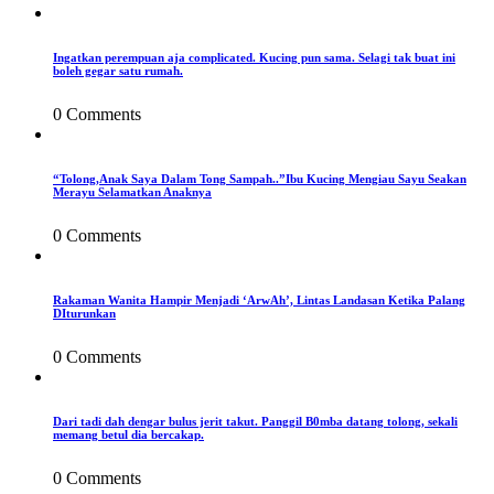
Ingatkan perempuan aja complicated. Kucing pun sama. Selagi tak buat ini
boleh gegar satu rumah.
0 Comments
“Tolong,Anak Saya Dalam Tong Sampah..”Ibu Kucing Mengiau Sayu Seakan
Merayu Selamatkan Anaknya
0 Comments
Rakaman Wanita Hampir Menjadi ‘ArwAh’, Lintas Landasan Ketika Palang
DIturunkan
0 Comments
Dari tadi dah dengar bulus jerit takut. Panggil B0mba datang tolong, sekali
memang betul dia bercakap.
0 Comments