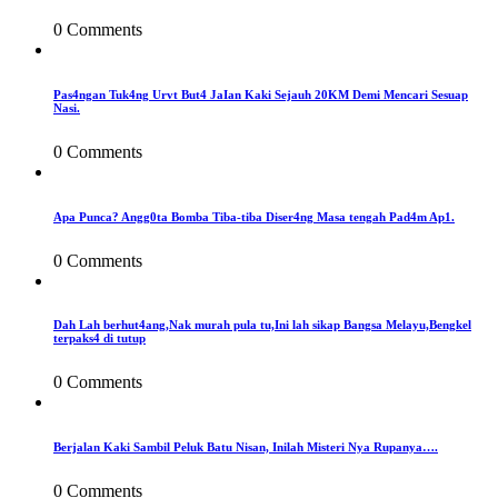
0 Comments
Pas4ngan Tuk4ng Urvt But4 JaIan Kaki Sejauh 20KM Demi Mencari Sesuap
Nasi.
0 Comments
Apa Punca? Angg0ta Bomba Tiba-tiba Diser4ng Masa tengah Pad4m Ap1.
0 Comments
Dah Lah berhut4ang,Nak murah pula tu,Ini lah sikap Bangsa Melayu,Bengkel
terpaks4 di tutup
0 Comments
Berjalan Kaki Sambil Peluk Batu Nisan, Inilah Misteri Nya Rupanya….
0 Comments