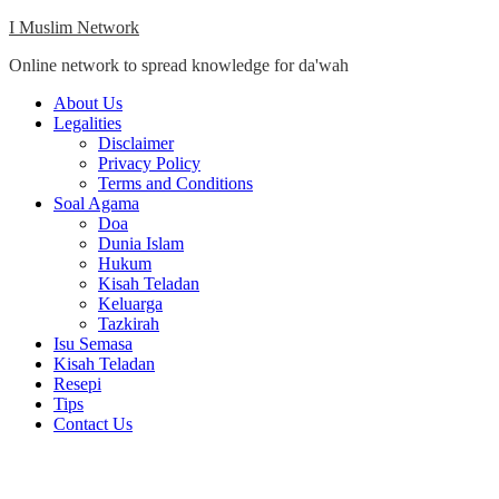
Skip
I Muslim Network
to
Online network to spread knowledge for da'wah
content
Close
About Us
Menu
Legalities
Disclaimer
Privacy Policy
Terms and Conditions
Soal Agama
Doa
Dunia Islam
Hukum
Kisah Teladan
Keluarga
Tazkirah
Isu Semasa
Kisah Teladan
Resepi
Tips
Contact Us