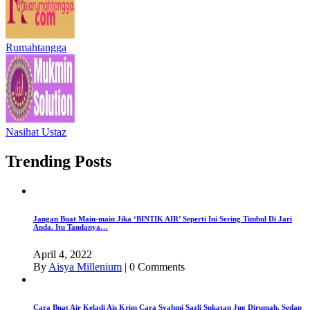
Rumahtangga
Nasihat Ustaz
Trending Posts
Jangan Buat Main-main Jika ‘BINTIK AIR’ Seperti Ini Sering Timbul Di Jari
Anda. Itu Tandanya…
April 4, 2022
By
Aisya Millenium
|
0 Comments
Cara Buat Air Keladi Ais Krim Cara Syahmi Sazli Sukatan Jug Dirumah. Sedap