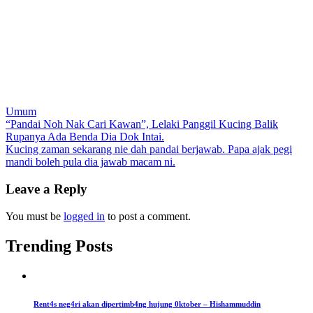
Umum
Post
“Pandai Noh Nak Cari Kawan”, Lelaki Panggil Kucing Balik
Rupanya Ada Benda Dia Dok Intai.
navigation
Kucing zaman sekarang nie dah pandai berjawab. Papa ajak pegi
mandi boleh pula dia jawab macam ni.
Leave a Reply
You must be
logged in
to post a comment.
Trending Posts
Rent4s neg4ri akan dipertimb4ng hujung 0ktober – Hishammuddin