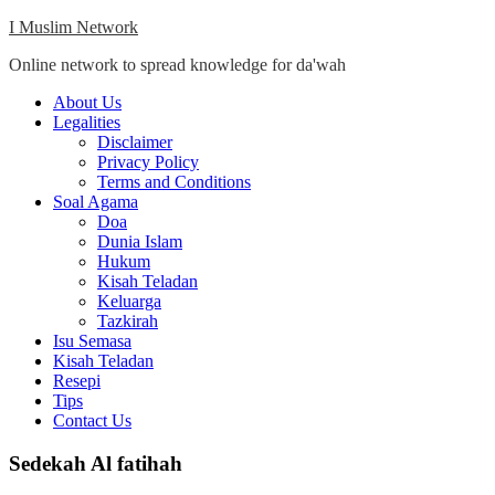
Skip
I Muslim Network
to
Online network to spread knowledge for da'wah
content
Close
About Us
Menu
Legalities
Disclaimer
Privacy Policy
Terms and Conditions
Soal Agama
Doa
Dunia Islam
Hukum
Kisah Teladan
Keluarga
Tazkirah
Isu Semasa
Kisah Teladan
Resepi
Tips
Contact Us
Sedekah Al fatihah