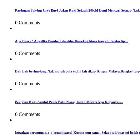
Pas4ngan Tuk4ng Urvt But4 JaIan Kaki Sejauh 20KM Demi Mencari Sesuap Nasi.
0 Comments
Apa Punca? Angg0ta Bomba Tiba-tiba Diser4ng Masa tengah Pad4m Ap1.
0 Comments
Dah Lah berhut4ang,Nak murah pula tu,Ini lah sikap Bangsa Melayu,Bengkel terp
0 Comments
Berjalan Kaki Sambil Peluk Batu Nisan, Inilah Misteri Nya Rupanya….
0 Comments
Ingatkan perempuan aja complicated. Kucing pun sama. Selagi tak buat ini boleh 