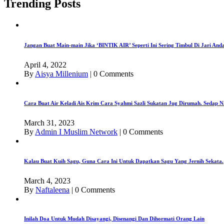
Trending Posts
Jangan Buat Main-main Jika ‘BINTIK AIR’ Seperti Ini Sering Timbul Di Jari An
April 4, 2022
By
Aisya Millenium
|
0 Comments
Cara Buat Air Keladi Ais Krim Cara Syahmi Sazli Sukatan Jug Dirumah. Sedap N
March 31, 2023
By
Admin I Muslim Network
|
0 Comments
Kalau Buat Kuih Sagu, Guna Cara Ini Untuk Dapatkan Sagu Yang Jernih Sekata.
March 4, 2023
By
Naftaleena
|
0 Comments
Inilah Doa Untuk Mudah Disayangi, Disenangi Dan Dihormati Orang Lain