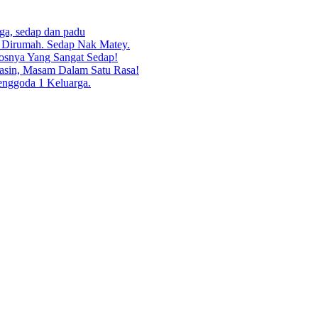
rga, sedap dan padu
g Dirumah. Sedap Nak Matey.
osnya Yang Sangat Sedap!
asin, Masam Dalam Satu Rasa!
enggoda 1 Keluarga.