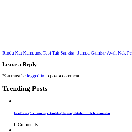
Post
Rindu Kat Kampung Tapi Tak Sangka ”Jumpa Gambar Ayah Nak Perg
navigation
Leave a Reply
You must be
logged in
to post a comment.
Trending Posts
Rent4s neg4ri akan dipertimb4ng hujung 0ktober – Hishammuddin
0 Comments