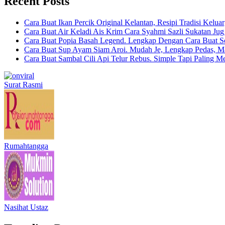
Recent Posts
Cara Buat Ikan Percik Original Kelantan, Resipi Tradisi Kelua
Cara Buat Air Keladi Ais Krim Cara Syahmi Sazli Sukatan Ju
Cara Buat Popia Basah Legend. Lengkap Dengan Cara Buat S
Cara Buat Sup Ayam Siam Aroi. Mudah Je, Lengkap Pedas, M
Cara Buat Sambal Cili Api Telur Rebus. Simple Tapi Paling M
Surat Rasmi
Rumahtangga
Nasihat Ustaz