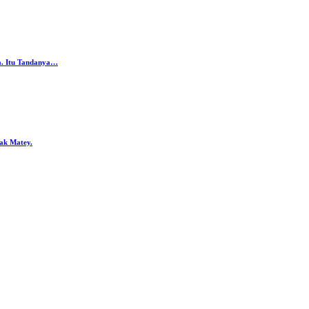
da. Itu Tandanya…
ak Matey.