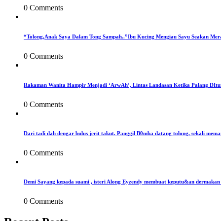
0 Comments
“Tolong,Anak Saya Dalam Tong Sampah..”Ibu Kucing Mengiau Sayu Seakan Mer
0 Comments
Rakaman Wanita Hampir Menjadi ‘ArwAh’, Lintas Landasan Ketika Palang DIt
0 Comments
Dari tadi dah dengar bulus jerit takut. Panggil B0mba datang tolong, sekali mema
0 Comments
Demi Sayang kepada suami , isteri Along Eyzendy membuat keputu&an dermakan s
0 Comments