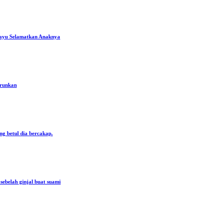
ayu Selamatkan Anaknya
urunkan
ng betul dia bercakap.
ebelah ginjal buat suami