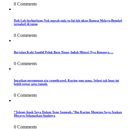
0 Comments
Dah Lah berhut4ang,Nak murah pula tu,Ini lah sikap Bangsa Melayu,Bengkel
terpaks4 di tutup
0 Comments
Berjalan Kaki Sambil Peluk Batu Nisan, Inilah Misteri Nya Rupanya….
0 Comments
Ingatkan perempuan aja complicated. Kucing pun sama. Selagi tak buat ini
boleh gegar satu rumah.
0 Comments
“Tolong,Anak Saya Dalam Tong Sampah..”Ibu Kucing Mengiau Sayu Seakan
Merayu Selamatkan Anaknya
0 Comments