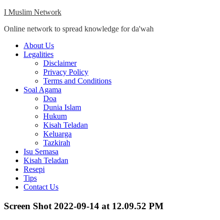
Skip
I Muslim Network
to
Online network to spread knowledge for da'wah
content
Close
About Us
Menu
Legalities
Disclaimer
Privacy Policy
Terms and Conditions
Soal Agama
Doa
Dunia Islam
Hukum
Kisah Teladan
Keluarga
Tazkirah
Isu Semasa
Kisah Teladan
Resepi
Tips
Contact Us
Screen Shot 2022-09-14 at 12.09.52 PM