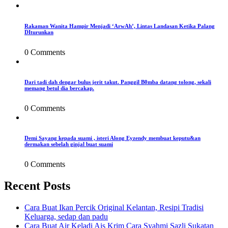
Rakaman Wanita Hampir Menjadi ‘ArwAh’, Lintas Landasan Ketika Palang
DIturunkan
0 Comments
Dari tadi dah dengar bulus jerit takut. Panggil B0mba datang tolong, sekali
memang betul dia bercakap.
0 Comments
Demi Sayang kepada suami , isteri Along Eyzendy membuat keputu&an
dermakan sebelah ginjal buat suami
0 Comments
Recent Posts
Cara Buat Ikan Percik Original Kelantan, Resipi Tradisi
Keluarga, sedap dan padu
Cara Buat Air Keladi Ais Krim Cara Syahmi Sazli Sukatan