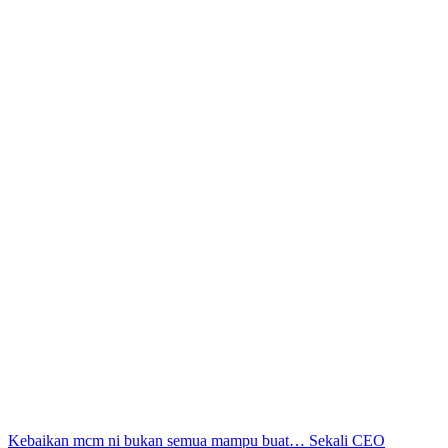
Post
Kebaikan mcm ni bukan semua mampu buat… Sekali CEO