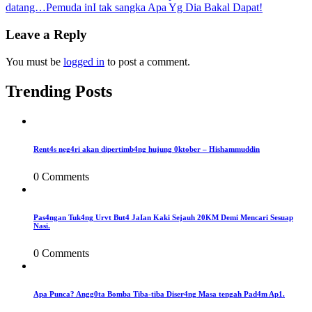
datang…Pemuda inI tak sangka Apa Yg Dia Bakal Dapat!
navigation
Leave a Reply
You must be
logged in
to post a comment.
Trending Posts
Rent4s neg4ri akan dipertimb4ng hujung 0ktober – Hishammuddin
0 Comments
Pas4ngan Tuk4ng Urvt But4 JaIan Kaki Sejauh 20KM Demi Mencari Sesuap
Nasi.
0 Comments
Apa Punca? Angg0ta Bomba Tiba-tiba Diser4ng Masa tengah Pad4m Ap1.