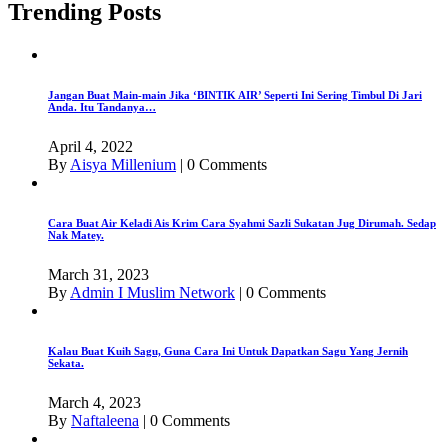
Trending Posts
Jangan Buat Main-main Jika ‘BINTIK AIR’ Seperti Ini Sering Timbul Di Jari
Anda. Itu Tandanya…
April 4, 2022
By
Aisya Millenium
|
0 Comments
Cara Buat Air Keladi Ais Krim Cara Syahmi Sazli Sukatan Jug Dirumah. Sedap
Nak Matey.
March 31, 2023
By
Admin I Muslim Network
|
0 Comments
Kalau Buat Kuih Sagu, Guna Cara Ini Untuk Dapatkan Sagu Yang Jernih
Sekata.
March 4, 2023
By
Naftaleena
|
0 Comments