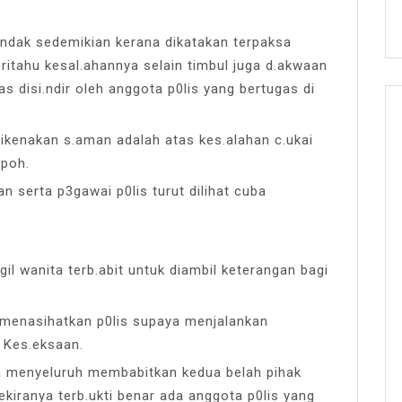
tindak sedemikian kerana dikatakan terpaksa
itahu kesal.ahannya selain timbul juga d.akwaan
s disi.ndir oleh anggota p0lis yang bertugas di
dikenakan s.aman adalah atas kes.alahan c.ukai
mpoh.
 serta p3gawai p0lis turut dilihat cuba
l wanita terb.abit untuk diambil keterangan bagi
menasihatkan p0lis supaya menjalankan
 Kes.eksaan.
ra menyeluruh membabitkan kedua belah pihak
ekiranya terb.ukti benar ada anggota p0lis yang