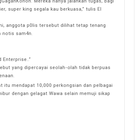
ngGagahKonon. Mereka hanya jalankan tugas, bagi
er, super king segala kau berkuasa,” tulis El
i, anggota p0lis tersebut dilihat tetap tenang
 notis sam4n.
Enterprise..”
rsebut yang dipercayai seolah-olah tidak berpuas
kenaan.
t itu mendapat 10,000 perkongsian dan pelbagai
hibur dengan gelagat Wawa selain memuji sikap