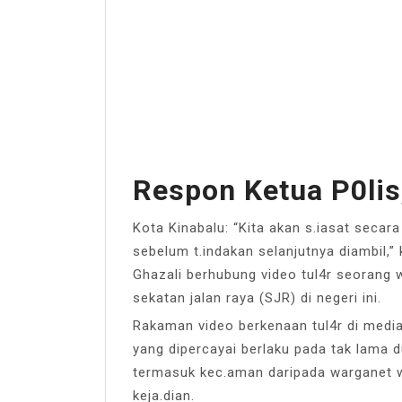
Respon Ketua P0lis
Kota Kinabalu: “Kita akan s.iasat secar
sebelum t.indakan selanjutnya diambil,”
Ghazali berhubung video tul4r seorang 
sekatan jalan raya (SJR) di negeri ini.
Rakaman video berkenaan tul4r di medi
yang dipercayai berlaku pada tak lama d
termasuk kec.aman daripada warganet w
keja.dian.