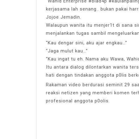
“Wahid Enterprise #biad4p #kaulahpali
kerjasama lah senang.. bukan pakai harri
Jojoe Jemadin.
Walaupun wanita itu menjer1t di sana sin
menjalankan tugas sambil mengeluarkan
“Kau dengar sini, aku ajar engkau…”
“Jaga mulut kau…”
“Kau ingat tu eh. Nama aku Wawa, Wahid 
Itu antara dialog dilontarkan wanita te
hati dengan tindakan anggota p0lis ber
Rakaman video berdurasi seminit 29 saa
reaksi netizen yang memberi komen ter
profesional anggota p0olis.