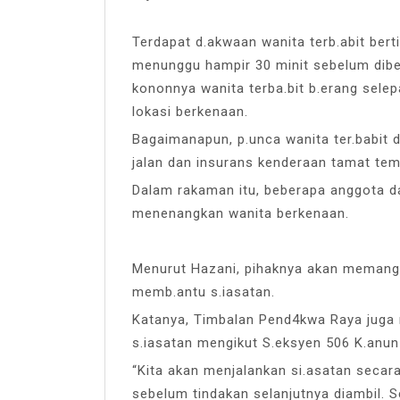
Terdapat d.akwaan wanita terb.abit ber
menunggu hampir 30 minit sebelum diber
kononnya wanita terba.bit b.erang selepa
lokasi berkenaan.
Bagaimanapun, p.unca wanita ter.babit 
jalan dan insurans kenderaan tamat te
Dalam rakaman itu, beberapa anggota dan
menenangkan wanita berkenaan.
Menurut Hazani, pihaknya akan memanggi
memb.antu s.iasatan.
Katanya, Timbalan Pend4kwa Raya juga 
s.iasatan mengikut S.eksyen 506 K.anun
“Kita akan menjalankan si.asatan seca
sebelum tindakan selanjutnya diambil. S