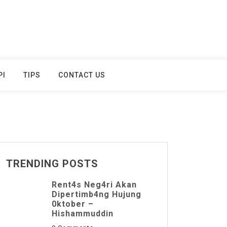
PI
TIPS
CONTACT US
TRENDING POSTS
Rent4s Neg4ri Akan
Dipertimb4ng Hujung
0ktober –
Hishammuddin