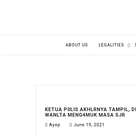
Skip
to
content
ABOUT US
LEGALITIES
KETUA P0LIS AKHLRNYA TAMPIL, 
WANLTA MENG4MUK MASA SJR
Ayep
June 19, 2021