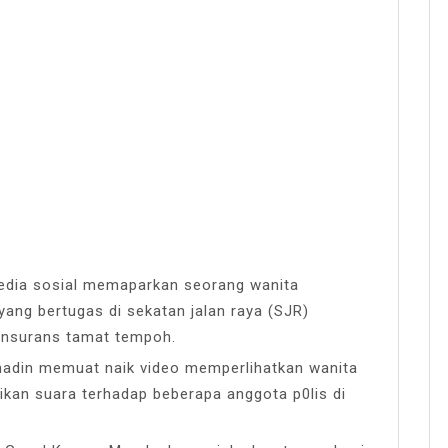
media sosial memaparkan seorang wanita
ang bertugas di sekatan jalan raya (SJR)
 insurans tamat tempoh.
madin memuat naik video memperlihatkan wanita
ikan suara terhadap beberapa anggota p0lis di