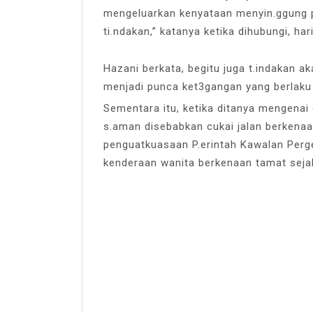
mengeluarkan kenyataan menyin.ggung pe
ti.ndakan,” katanya ketika dihubungi, hari 
Hazani berkata, begitu juga t.indakan ak
menjadi punca ket3gangan yang berlaku
Sementara itu, ketika ditanya mengenai
s.aman disebabkan cukai jalan berkenaan
penguatkuasaan P.erintah Kawalan Perge
kenderaan wanita berkenaan tamat sejak