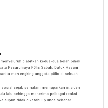
,
a menyeluruh b.abitkan kedua-dua belah pihak
 kata Pesuruhjaya P0lis Sabah, Datuk Hazani
wanita men.engking anggota p0lis di sebuah
a sosial sejak semalam memaparkan in.siden
ulu lalu sehingga menerima pelbagai reaksi
alaupun tidak diketahui p.unca sebenar