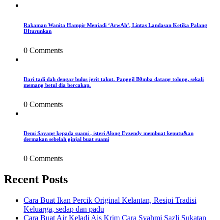
Rakaman Wanita Hampir Menjadi ‘ArwAh’, Lintas Landasan Ketika Palang
DIturunkan
0 Comments
Dari tadi dah dengar bulus jerit takut. Panggil B0mba datang tolong, sekali
memang betul dia bercakap.
0 Comments
Demi Sayang kepada suami , isteri Along Eyzendy membuat keputu&an
dermakan sebelah ginjal buat suami
0 Comments
Recent Posts
Cara Buat Ikan Percik Original Kelantan, Resipi Tradisi
Keluarga, sedap dan padu
Cara Buat Air Keladi Ais Krim Cara Syahmi Sazli Sukatan