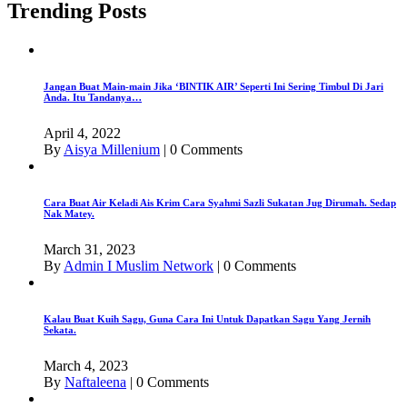
Trending Posts
Jangan Buat Main-main Jika ‘BINTIK AIR’ Seperti Ini Sering Timbul Di Jari
Anda. Itu Tandanya…
April 4, 2022
By
Aisya Millenium
|
0 Comments
Cara Buat Air Keladi Ais Krim Cara Syahmi Sazli Sukatan Jug Dirumah. Sedap
Nak Matey.
March 31, 2023
By
Admin I Muslim Network
|
0 Comments
Kalau Buat Kuih Sagu, Guna Cara Ini Untuk Dapatkan Sagu Yang Jernih
Sekata.
March 4, 2023
By
Naftaleena
|
0 Comments