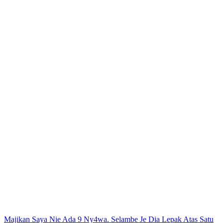
Post
Majikan Saya Nie Ada 9 Ny4wa. Selambe Je Dia Lepak Atas Satu