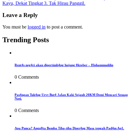
Kayu, Dekat Tingkat 3. Tak Hirau Panggil.
navigation
Leave a Reply
You must be
logged in
to post a comment.
Trending Posts
Rent4s neg4ri akan dipertimb4ng hujung 0ktober – Hishammuddin
0 Comments
Pas4ngan Tuk4ng Urvt But4 JaIan Kaki Sejauh 20KM Demi Mencari Sesuap
Nasi.
0 Comments
Apa Punca? Angg0ta Bomba Tiba-tiba Diser4ng Masa tengah Pad4m Ap1.