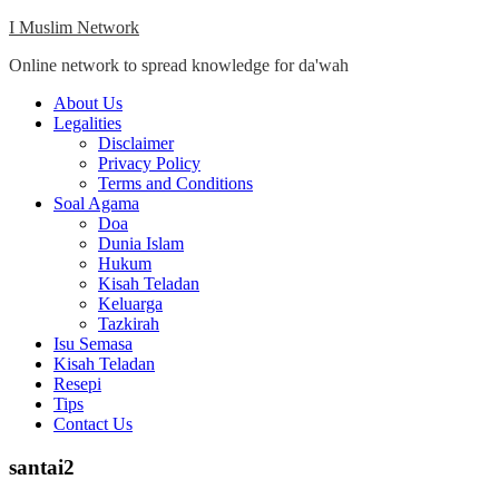
Skip
I Muslim Network
to
Online network to spread knowledge for da'wah
content
Close
About Us
Menu
Legalities
Disclaimer
Privacy Policy
Terms and Conditions
Soal Agama
Doa
Dunia Islam
Hukum
Kisah Teladan
Keluarga
Tazkirah
Isu Semasa
Kisah Teladan
Resepi
Tips
Contact Us
santai2