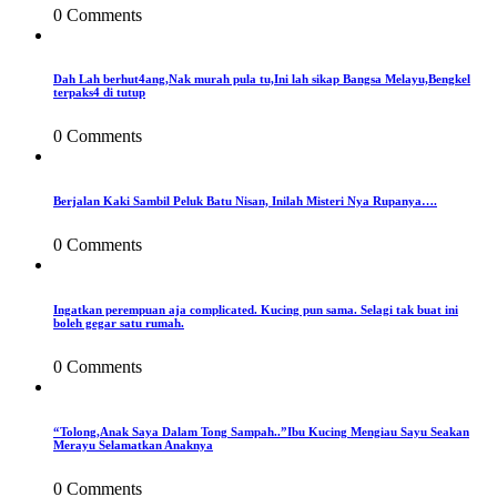
0 Comments
Dah Lah berhut4ang,Nak murah pula tu,Ini lah sikap Bangsa Melayu,Bengkel
terpaks4 di tutup
0 Comments
Berjalan Kaki Sambil Peluk Batu Nisan, Inilah Misteri Nya Rupanya….
0 Comments
Ingatkan perempuan aja complicated. Kucing pun sama. Selagi tak buat ini
boleh gegar satu rumah.
0 Comments
“Tolong,Anak Saya Dalam Tong Sampah..”Ibu Kucing Mengiau Sayu Seakan
Merayu Selamatkan Anaknya
0 Comments