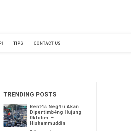
PI
TIPS
CONTACT US
TRENDING POSTS
Rent4s Neg4ri Akan
Dipertimb4ng Hujung
0ktober –
Hishammuddin