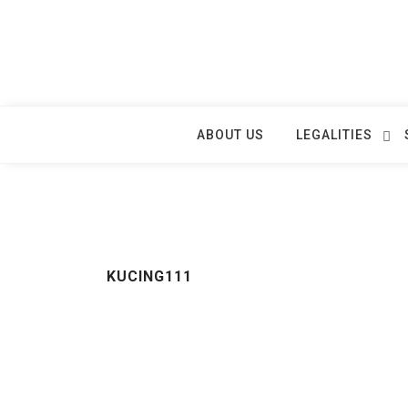
Skip
to
content
ABOUT US
LEGALITIES
KUCING111