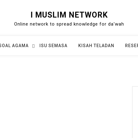
I MUSLIM NETWORK
Online network to spread knowledge for da'wah
SOAL AGAMA
ISU SEMASA
KISAH TELADAN
RESE