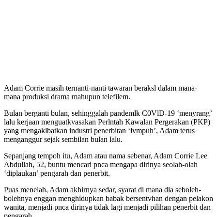
Adam Corrie masih ternanti-nanti tawaran beraksl dalam mana-
mana produksi drama mahupun telefilem.
Bulan berganti bulan, sehinggalah pandemlk C0VlD-19 ‘menyrang’
lalu kerjaan menguatkvasakan Perlntah Kawalan Pergerakan (PKP)
yang mengaklbatkan industri penerbitan ‘lvmpuh’, Adam terus
menganggur sejak sembilan bulan lalu.
Sepanjang tempoh itu, Adam atau nama sebenar, Adam Corrie Lee
Abdullah, 52, buntu mencari pnca mengapa dirinya seolah-olah
‘diplaukan’ pengarah dan penerbit.
Puas menelah, Adam akhirnya sedar, syarat di mana dia seboleh-
bolehnya enggan menghidupkan babak bersentvhan dengan pelakon
wanita, menjadi pnca dirinya tidak lagi menjadi pilihan penerbit dan
pengarah.