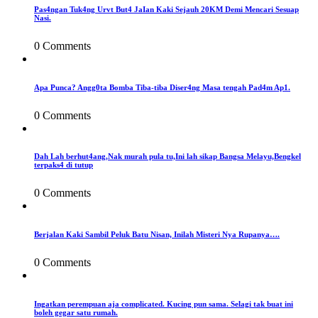
Pas4ngan Tuk4ng Urvt But4 JaIan Kaki Sejauh 20KM Demi Mencari Sesuap
Nasi.
0 Comments
Apa Punca? Angg0ta Bomba Tiba-tiba Diser4ng Masa tengah Pad4m Ap1.
0 Comments
Dah Lah berhut4ang,Nak murah pula tu,Ini lah sikap Bangsa Melayu,Bengkel
terpaks4 di tutup
0 Comments
Berjalan Kaki Sambil Peluk Batu Nisan, Inilah Misteri Nya Rupanya….
0 Comments
Ingatkan perempuan aja complicated. Kucing pun sama. Selagi tak buat ini
boleh gegar satu rumah.