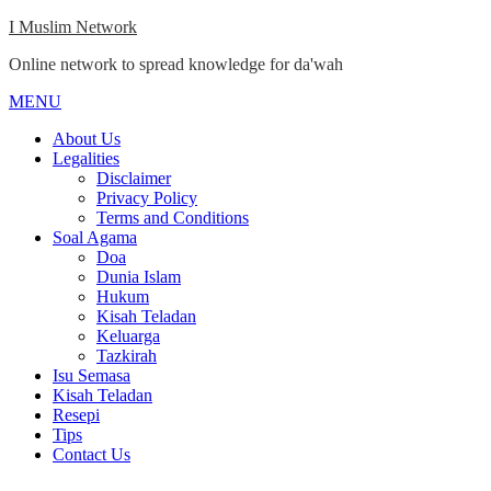
Skip
I Muslim Network
to
Online network to spread knowledge for da'wah
content
MENU
Close
Menu
About Us
Legalities
Disclaimer
Privacy Policy
Terms and Conditions
Soal Agama
Doa
Dunia Islam
Hukum
Kisah Teladan
Keluarga
Tazkirah
Isu Semasa
Kisah Teladan
Resepi
Tips
Contact Us