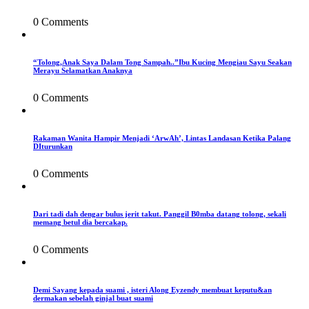
0 Comments
“Tolong,Anak Saya Dalam Tong Sampah..”Ibu Kucing Mengiau Sayu Seakan
Merayu Selamatkan Anaknya
0 Comments
Rakaman Wanita Hampir Menjadi ‘ArwAh’, Lintas Landasan Ketika Palang
DIturunkan
0 Comments
Dari tadi dah dengar bulus jerit takut. Panggil B0mba datang tolong, sekali
memang betul dia bercakap.
0 Comments
Demi Sayang kepada suami , isteri Along Eyzendy membuat keputu&an
dermakan sebelah ginjal buat suami