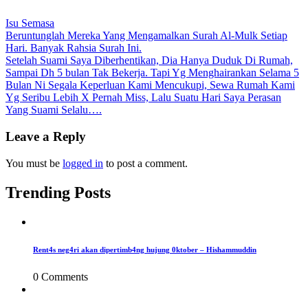
Isu Semasa
Post
Beruntunglah Mereka Yang Mengamalkan Surah Al-Mulk Setiap
Hari. Banyak Rahsia Surah Ini.
navigation
Setelah Suami Saya Diberhentikan, Dia Hanya Duduk Di Rumah,
Sampai Dh 5 bulan Tak Bekerja. Tapi Yg Menghairankan Selama 5
Bulan Ni Segala Keperluan Kami Mencukupi, Sewa Rumah Kami
Yg Seribu Lebih X Pernah Miss, Lalu Suatu Hari Saya Perasan
Yang Suami Selalu….
Leave a Reply
You must be
logged in
to post a comment.
Trending Posts
Rent4s neg4ri akan dipertimb4ng hujung 0ktober – Hishammuddin
0 Comments