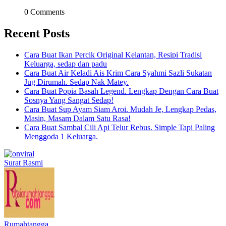
0 Comments
Recent Posts
Cara Buat Ikan Percik Original Kelantan, Resipi Tradisi
Keluarga, sedap dan padu
Cara Buat Air Keladi Ais Krim Cara Syahmi Sazli Sukatan
Jug Dirumah. Sedap Nak Matey.
Cara Buat Popia Basah Legend. Lengkap Dengan Cara Buat
Sosnya Yang Sangat Sedap!
Cara Buat Sup Ayam Siam Aroi. Mudah Je, Lengkap Pedas,
Masin, Masam Dalam Satu Rasa!
Cara Buat Sambal Cili Api Telur Rebus. Simple Tapi Paling
Menggoda 1 Keluarga.
Surat Rasmi
Rumahtangga