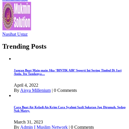
Nasihat Ustaz
Trending Posts
Jangan Buat Main-main Jika ‘BINTIK AIR’ Seperti Ini Sering Timbul Di Jari
Anda. Itu Tandanya…
April 4, 2022
By
Aisya Millenium
|
0 Comments
Cara Buat Air Keladi Ais Krim Cara Syahmi Sazli Sukatan Jug Dirumah. Sedap
Nak Matey.
March 31, 2023
By
Admin I Muslim Network
|
0 Comments