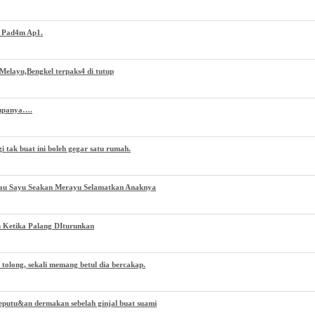
h Pad4m Ap1.
Melayu,Bengkel terpaks4 di tutup
Rupanya….
 tak buat ini boleh gegar satu rumah.
au Sayu Seakan Merayu Selamatkan Anaknya
 Ketika Palang DIturunkan
 tolong, sekali memang betul dia bercakap.
eputu&an dermakan sebelah ginjal buat suami