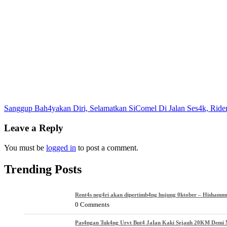
Post
Sanggup Bah4yakan Diri, Selamatkan SiComel Di Jalan Ses4k, Ri
navigation
Leave a Reply
You must be
logged in
to post a comment.
Trending Posts
Rent4s neg4ri akan dipertimb4ng hujung 0ktober – Hishamm
0 Comments
Pas4ngan Tuk4ng Urvt But4 JaIan Kaki Sejauh 20KM Demi M