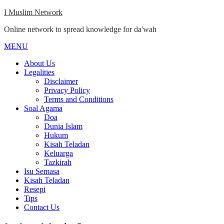
Skip
I Muslim Network
to
Online network to spread knowledge for da'wah
content
MENU
Close
Menu
About Us
Legalities
Disclaimer
Privacy Policy
Terms and Conditions
Soal Agama
Doa
Dunia Islam
Hukum
Kisah Teladan
Keluarga
Tazkirah
Isu Semasa
Kisah Teladan
Resepi
Tips
Contact Us