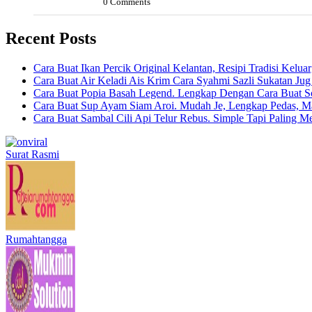
0 Comments
Recent Posts
Cara Buat Ikan Percik Original Kelantan, Resipi Tradisi Kelua
Cara Buat Air Keladi Ais Krim Cara Syahmi Sazli Sukatan Ju
Cara Buat Popia Basah Legend. Lengkap Dengan Cara Buat S
Cara Buat Sup Ayam Siam Aroi. Mudah Je, Lengkap Pedas, M
Cara Buat Sambal Cili Api Telur Rebus. Simple Tapi Paling M
Surat Rasmi
Rumahtangga