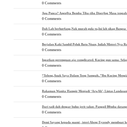
0 Comments
Apa Punca? Angg0ta Bomba Tiba-tiba Diser4ng Masa tenga
0 Comments
Dah Lah berhut4ang,Nak murah pula tu,Ini lah sikap Bangsa 
0 Comments
Berjalan Kaki Sambil Peluk Batu Nisan, Inilah Misteri Nya 
0 Comments
Ingatkan perempuan aja complicated. Kucing pun sama. Selagi
0 Comments
“Tolong,Anak Saya Dalam Tong Sampah..”Ibu Kucing Mengi
0 Comments
Rakaman Wanita Hampir Menjadi ‘ArwAh’, Lintas Landasan
0 Comments
Dari tadi dah dengar bulus jerit takut. Panggil B0mba datang
0 Comments
Demi Sayang kepada suami , isteri Along Eyzendy membuat k