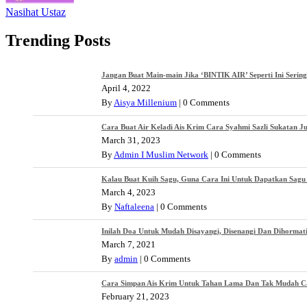
Nasihat Ustaz
Trending Posts
Jangan Buat Main-main Jika ‘BINTIK AIR’ Seperti Ini Serin
April 4, 2022
By
Aisya Millenium
|
0 Comments
Cara Buat Air Keladi Ais Krim Cara Syahmi Sazli Sukatan J
March 31, 2023
By
Admin I Muslim Network
|
0 Comments
Kalau Buat Kuih Sagu, Guna Cara Ini Untuk Dapatkan Sagu 
March 4, 2023
By
Naftaleena
|
0 Comments
Inilah Doa Untuk Mudah Disayangi, Disenangi Dan Dihormat
March 7, 2021
By
admin
|
0 Comments
Cara Simpan Ais Krim Untuk Tahan Lama Dan Tak Mudah Cair
February 21, 2023