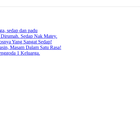
rga, sedap dan padu
g Dirumah. Sedap Nak Matey.
osnya Yang Sangat Sedap!
asin, Masam Dalam Satu Rasa!
enggoda 1 Keluarga.