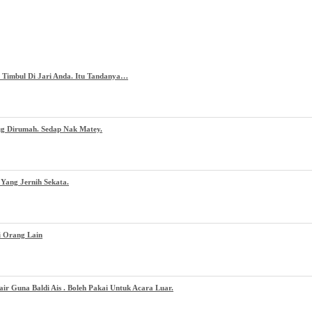
g Timbul Di Jari Anda. Itu Tandanya…
ug Dirumah. Sedap Nak Matey.
Yang Jernih Sekata.
i Orang Lain
 Guna Baldi Ais . Boleh Pakai Untuk Acara Luar.